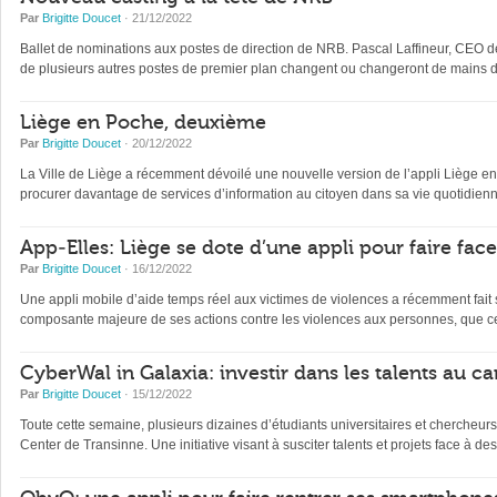
Par
Brigitte Doucet
· 21/12/2022
Ballet de nominations aux postes de direction de NRB. Pascal Laffineur, CEO depu
de plusieurs autres postes de premier plan changent ou changeront de mains d’
Liège en Poche, deuxième
Par
Brigitte Doucet
· 20/12/2022
La Ville de Liège a récemment dévoilé une nouvelle version de l’appli Liège en Po
procurer davantage de services d’information au citoyen dans sa vie quotidienne 
App-Elles: Liège se dote d’une appli pour faire fac
Par
Brigitte Doucet
· 16/12/2022
Une appli mobile d’aide temps réel aux victimes de violences a récemment fait s
composante majeure de ses actions contre les violences aux personnes, que ce
CyberWal in Galaxia: investir dans les talents au ca
Par
Brigitte Doucet
· 15/12/2022
Toute cette semaine, plusieurs dizaines d’étudiants universitaires et chercheur
Center de Transinne. Une initiative visant à susciter talents et projets face à des