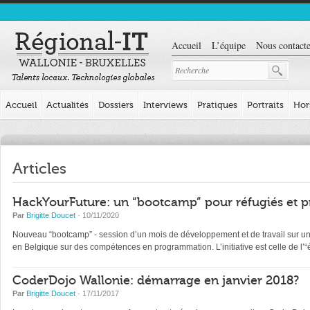
Accueil
L’équipe
Nous contacte
Accueil
Actualités
Dossiers
Interviews
Pratiques
Portraits
Hor
Articles
HackYourFuture: un “bootcamp” pour réfugiés et p
Par
Brigitte Doucet
· 10/11/2020
Nouveau “bootcamp” - session d’un mois de développement et de travail sur un pr
en Belgique sur des compétences en programmation. L’initiative est celle de l
CoderDojo Wallonie: démarrage en janvier 2018?
Par
Brigitte Doucet
· 17/11/2017