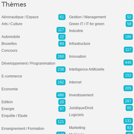
Thèmes
Aéronautique / Espace
61
Gestion / Management
52
Arts / Culture
Green IT / IT for green
58
117
Industrie
Automobile
22
186
Bruxelles
84
Infrastructure
117
Concours
260
Innovation
440
Développement / Programmation
238
Intelligence Artificielle
152
E-commerce
162
Internet
205
Economie
480
Investissement
287
Edition
20
Juridique/Droit
65
Energie
67
Logiciels
Enquête / Etude
131
121
Marketing
83
Enseignement / Formation