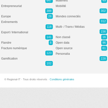
647
Matériels
49
Entrepreneuriat
Mobilité
388
302
Europe
28
Mondes connectés
312
Evénements
118
Multi- / Trans-/ Médias
156
Export / International
141
Non classé
16
Flandre
8
Open data
96
Fracture numérique
Open source
61
123
Personalia
Gamification
228
102
© Regional-IT · Tous droits réservés ·
Conditions générales