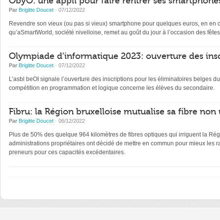
ObyO: une appli pour faire rentrer ses smartphones
Par
Brigitte Doucet
· 07/12/2022
Revendre son vieux (ou pas si vieux) smartphone pour quelques euros, en en con
qu’aSmartWorld, société nivelloise, remet au goût du jour à l’occasion des fêtes
Olympiade d’informatique 2023: ouverture des insc
Par
Brigitte Doucet
· 07/12/2022
L’asbl beOI signale l’ouverture des inscriptions pour les éliminatoires belge
compétition en programmation et logique concerne les élèves du secondaire.
Fibru: la Région bruxelloise mutualise sa fibre non 
Par
Brigitte Doucet
· 06/12/2022
Plus de 50% des quelque 964 kilomètres de fibres optiques qui irriguent la Régi
administrations propriétaires ont décidé de mettre en commun pour mieux les ra
preneurs pour ces capacités excédentaires.