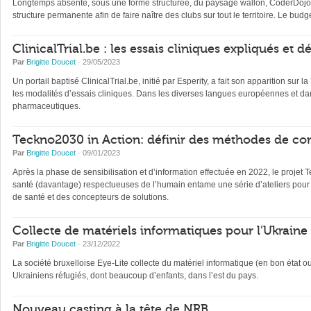
Longtemps absente, sous une forme structurée, du paysage wallon, CoderDojo, 
structure permanente afin de faire naître des clubs sur tout le territoire. Le b
ClinicalTrial.be : les essais cliniques expliqués et 
Par
Brigitte Doucet
· 29/05/2023
Un portail baptisé ClinicalTrial.be, initié par Esperity, a fait son apparition sur l
les modalités d’essais cliniques. Dans les diverses langues européennes et dan
pharmaceutiques.
Teckno2030 in Action: définir des méthodes de con
Par
Brigitte Doucet
· 09/01/2023
Après la phase de sensibilisation et d’information effectuée en 2022, le projet 
santé (davantage) respectueuses de l’humain entame une série d’ateliers pour 
de santé et des concepteurs de solutions.
Collecte de matériels informatiques pour l’Ukraine
Par
Brigitte Doucet
· 23/12/2022
La société bruxelloise Eye-Lite collecte du matériel informatique (en bon état 
Ukrainiens réfugiés, dont beaucoup d’enfants, dans l’est du pays.
Nouveau casting à la tête de NRB