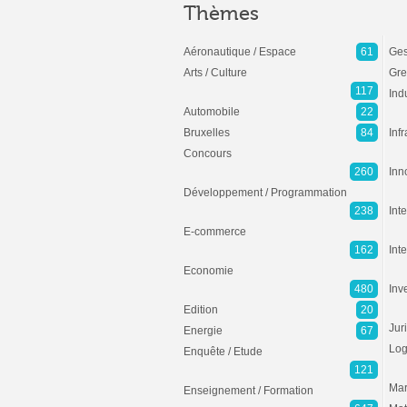
Thèmes
Aéronautique / Espace
61
Ges
Arts / Culture
Gre
117
Ind
Automobile
22
Bruxelles
84
Inf
Concours
260
Inn
Développement / Programmation
238
Inte
E-commerce
162
Int
Economie
480
Inv
Edition
20
Jur
Energie
67
Log
Enquête / Etude
121
Mar
Enseignement / Formation