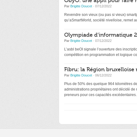
ObyO: une appli pour faire 
Par
Brigitte Doucet
· 07/12/2022
Revendre son vieux (ou pas si vieux) smartp
qu’aSmartWorld, société nivelloise, remet au
Olympiade d’informatique 20
Par
Brigitte Doucet
· 07/12/2022
L’asbl beOI signale l’ouverture des inscri
compétition en programmation et logique co
Fibru: la Région bruxelloise 
Par
Brigitte Doucet
· 06/12/2022
Plus de 50% des quelque 964 kilomètres de f
administrations propriétaires ont décidé de
preneurs pour ces capacités excédentaires.