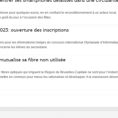
rentrer ses smartphones délaissés dans une circularit
hone pour quelques euros, en en confiant le reconditionnement à un acteur local. D
 goût du jour à l’occasion des fêtes.
23: ouverture des inscriptions
ptions pour les éliminatoires belges du concours international Olympiade d’Inform
ncerne les élèves du secondaire.
mutualise sa fibre non utilisée
ibres optiques qui irriguent la Région de Bruxelles-Capitale ne sont pour l’instant
 mettre en commun pour mieux les rationaliser et développer. A la manoeuvre désor