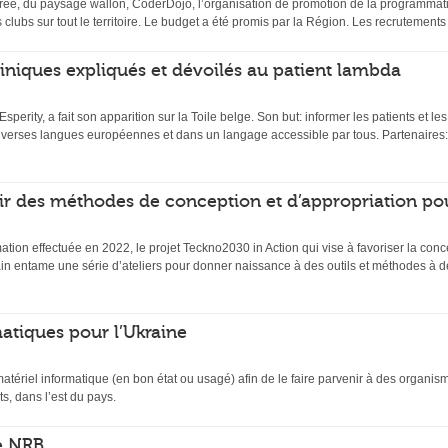
ée, du paysage wallon, CoderDojo, l’organisation de promotion de la programmati
s clubs sur tout le territoire. Le budget a été promis par la Région. Les recrutemen
 cliniques expliqués et dévoilés au patient lambda
 Esperity, a fait son apparition sur la Toile belge. Son but: informer les patients et l
diverses langues européennes et dans un langage accessible par tous. Partenaires:
ir des méthodes de conception et d’appropriation po
mation effectuée en 2022, le projet Teckno2030 in Action qui vise à favoriser la conc
n entame une série d’ateliers pour donner naissance à des outils et méthodes à de
atiques pour l’Ukraine
matériel informatique (en bon état ou usagé) afin de le faire parvenir à des organi
s, dans l’est du pays.
e NRB