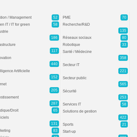
tion / Management
52
PME
70
en IT / IT for green
58
Recherche/R&D
135
ustrie
186
Réseaux sociaux
80
rastructure
Robotique
33
117
Santé / Médecine
ovation
358
440
Secteur IT
lligence Artificielle
221
152
Secteur public
ernet
565
205
Sécurité
estissement
253
287
Services IT
58
idique/Droit
65
Solutions de gestion
iciels
422
131
Sports
21
keting
83
Start-up