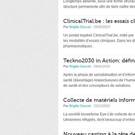
Longtemps absente, sous une forme structur
structure permanente afin de faire naître de
ClinicalTrial.be : les essais
Par
Brigitte Doucet
· 29/05/2023
Un portail baptisé ClinicalTrial.be, initié par
les modalités d’essais cliniques. Dans les 
pharmaceutiques.
Teckno2030 in Action: défin
Par
Brigitte Doucet
· 09/01/2023
Après la phase de sensibilisation et d’infor
santé (davantage) respectueuses de l’humai
de santé et des concepteurs de solutions.
Collecte de matériels inform
Par
Brigitte Doucet
· 23/12/2022
La société bruxelloise Eye-Lite collecte du 
Ukrainiens réfugiés, dont beaucoup d’enfant
Nouveau casting à la tête d