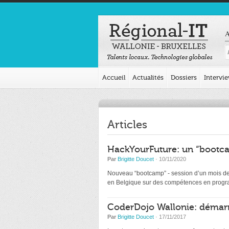
A
Accueil
Actualités
Dossiers
Intervi
Articles
HackYourFuture: un “bootca
Par
Brigitte Doucet
· 10/11/2020
Nouveau “bootcamp” - session d’un mois de d
en Belgique sur des compétences en programm
CoderDojo Wallonie: démarr
Par
Brigitte Doucet
· 17/11/2017