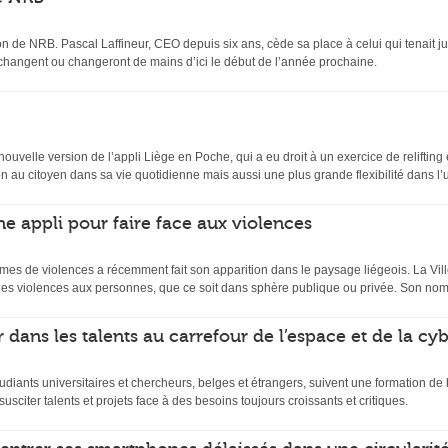
n de NRB. Pascal Laffineur, CEO depuis six ans, cède sa place à celui qui tenait ju
 changent ou changeront de mains d’ici le début de l’année prochaine.
velle version de l’appli Liège en Poche, qui a eu droit à un exercice de relifting et
 au citoyen dans sa vie quotidienne mais aussi une plus grande flexibilité dans l’uti
ne appli pour faire face aux violences
mes de violences a récemment fait son apparition dans le paysage liégeois. La Ville
es violences aux personnes, que ce soit dans sphère publique ou privée. Son nom
 dans les talents au carrefour de l’espace et de la cy
udiants universitaires et chercheurs, belges et étrangers, suivent une formation d
usciter talents et projets face à des besoins toujours croissants et critiques.