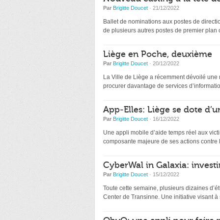
Par
Brigitte Doucet
· 21/12/2022
Ballet de nominations aux postes de directio
de plusieurs autres postes de premier plan
Liège en Poche, deuxième
Par
Brigitte Doucet
· 20/12/2022
La Ville de Liège a récemment dévoilé une nou
procurer davantage de services d’information
App-Elles: Liège se dote d’u
Par
Brigitte Doucet
· 16/12/2022
Une appli mobile d’aide temps réel aux victi
composante majeure de ses actions contre l
CyberWal in Galaxia: investir
Par
Brigitte Doucet
· 15/12/2022
Toute cette semaine, plusieurs dizaines d’ét
Center de Transinne. Une initiative visant à s