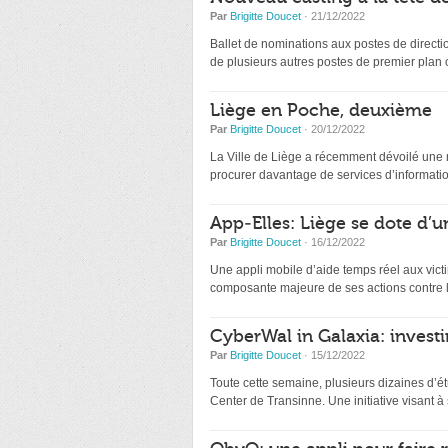
Par
Brigitte Doucet
· 21/12/2022
Ballet de nominations aux postes de directio
de plusieurs autres postes de premier plan
Liège en Poche, deuxième
Par
Brigitte Doucet
· 20/12/2022
La Ville de Liège a récemment dévoilé une nou
procurer davantage de services d’information
App-Elles: Liège se dote d’u
Par
Brigitte Doucet
· 16/12/2022
Une appli mobile d’aide temps réel aux victi
composante majeure de ses actions contre l
CyberWal in Galaxia: investir
Par
Brigitte Doucet
· 15/12/2022
Toute cette semaine, plusieurs dizaines d’ét
Center de Transinne. Une initiative visant à s