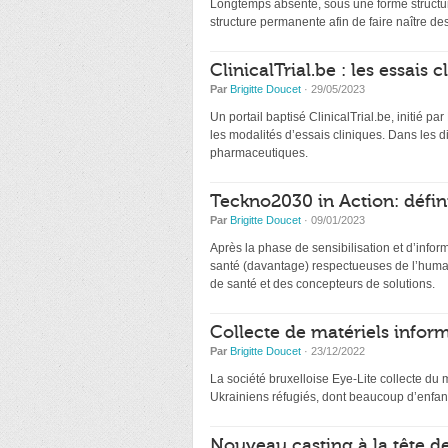
Longtemps absente, sous une forme structur
structure permanente afin de faire naître de
ClinicalTrial.be : les essais
Par
Brigitte Doucet
· 29/05/2023
Un portail baptisé ClinicalTrial.be, initié par
les modalités d’essais cliniques. Dans les 
pharmaceutiques.
Teckno2030 in Action: défin
Par
Brigitte Doucet
· 09/01/2023
Après la phase de sensibilisation et d’infor
santé (davantage) respectueuses de l’humai
de santé et des concepteurs de solutions.
Collecte de matériels inform
Par
Brigitte Doucet
· 23/12/2022
La société bruxelloise Eye-Lite collecte du 
Ukrainiens réfugiés, dont beaucoup d’enfant
Nouveau casting à la tête d