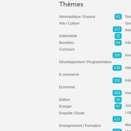
Thèmes
Aéronautique / Espace
61
Ges
Arts / Culture
Gre
117
Ind
Automobile
22
Bruxelles
84
Inf
Concours
260
Inn
Développement / Programmation
238
Inte
E-commerce
162
Int
Economie
480
Inv
Edition
20
Jur
Energie
67
Log
Enquête / Etude
121
Mar
Enseignement / Formation