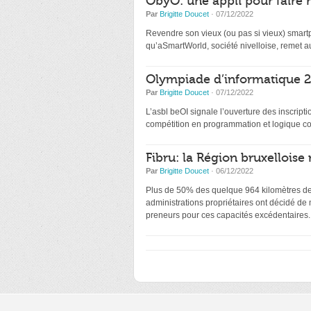
ObyO: une appli pour faire 
Par
Brigitte Doucet
· 07/12/2022
Revendre son vieux (ou pas si vieux) smartp
qu’aSmartWorld, société nivelloise, remet au
Olympiade d’informatique 20
Par
Brigitte Doucet
· 07/12/2022
L’asbl beOI signale l’ouverture des inscri
compétition en programmation et logique co
Fibru: la Région bruxelloise 
Par
Brigitte Doucet
· 06/12/2022
Plus de 50% des quelque 964 kilomètres de f
administrations propriétaires ont décidé de
preneurs pour ces capacités excédentaires.