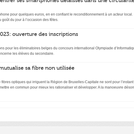
rentrer ses smartphones délaissés dans une circularit
hone pour quelques euros, en en confiant le reconditionnement à un acteur local. D
 goût du jour à l’occasion des fêtes.
23: ouverture des inscriptions
ptions pour les éliminatoires belges du concours international Olympiade d’Inform
ncerne les élèves du secondaire.
mutualise sa fibre non utilisée
ibres optiques qui irriguent la Région de Bruxelles-Capitale ne sont pour l’instant
 mettre en commun pour mieux les rationaliser et développer. A la manoeuvre désor