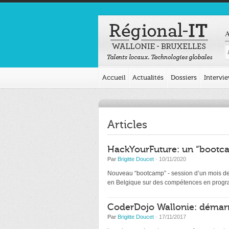
A
Accueil
Actualités
Dossiers
Intervi
Articles
HackYourFuture: un “bootca
Par
Brigitte Doucet
· 10/11/2020
Nouveau “bootcamp” - session d’un mois de d
en Belgique sur des compétences en programm
CoderDojo Wallonie: démarr
Par
Brigitte Doucet
· 17/11/2017