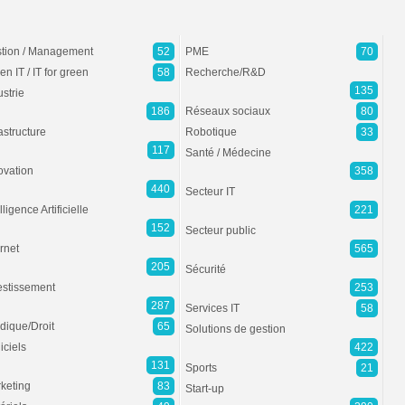
tion / Management
52
PME
70
en IT / IT for green
58
Recherche/R&D
135
ustrie
186
Réseaux sociaux
80
rastructure
Robotique
33
117
Santé / Médecine
ovation
358
440
Secteur IT
lligence Artificielle
221
152
Secteur public
ernet
565
205
Sécurité
estissement
253
287
Services IT
58
idique/Droit
65
Solutions de gestion
iciels
422
131
Sports
21
keting
83
Start-up