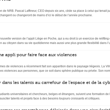
n de NRB. Pascal Laffineur, CEO depuis six ans, cède sa place à celui qui tenait ju
 changent ou changeront de mains d’ici le début de l’année prochaine.
velle version de l’appli Liège en Poche, qui a eu droit à un exercice de relifting et
 au citoyen dans sa vie quotidienne mais aussi une plus grande flexibilité dans l’uti
ne appli pour faire face aux violences
mes de violences a récemment fait son apparition dans le paysage liégeois. La Ville
es violences aux personnes, que ce soit dans sphère publique ou privée. Son nom
 dans les talents au carrefour de l’espace et de la cy
udiants universitaires et chercheurs, belges et étrangers, suivent une formation d
usciter talents et projets face à des besoins toujours croissants et critiques.