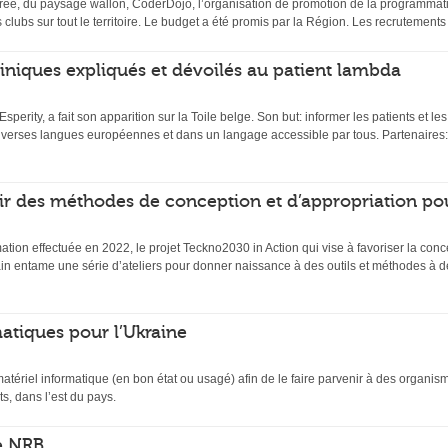
ée, du paysage wallon, CoderDojo, l’organisation de promotion de la programmati
s clubs sur tout le territoire. Le budget a été promis par la Région. Les recrutemen
 cliniques expliqués et dévoilés au patient lambda
 Esperity, a fait son apparition sur la Toile belge. Son but: informer les patients et l
diverses langues européennes et dans un langage accessible par tous. Partenaires:
ir des méthodes de conception et d’appropriation po
mation effectuée en 2022, le projet Teckno2030 in Action qui vise à favoriser la conc
n entame une série d’ateliers pour donner naissance à des outils et méthodes à de
atiques pour l’Ukraine
matériel informatique (en bon état ou usagé) afin de le faire parvenir à des organi
s, dans l’est du pays.
e NRB