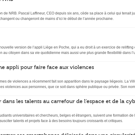
n de NRB. Pascal Laffineur, CEO depuis six ans, cède sa place à celui qui tenait ju
 changent ou changeront de mains d’ici le début de l’année prochaine.
velle version de l’appli Liège en Poche, qui a eu droit à un exercice de relifting et
 au citoyen dans sa vie quotidienne mais aussi une plus grande flexibilité dans l’uti
ne appli pour faire face aux violences
mes de violences a récemment fait son apparition dans le paysage liégeois. La Ville
es violences aux personnes, que ce soit dans sphère publique ou privée. Son nom
 dans les talents au carrefour de l’espace et de la cy
udiants universitaires et chercheurs, belges et étrangers, suivent une formation d
usciter talents et projets face à des besoins toujours croissants et critiques.