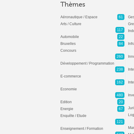
Thèmes
Aéronautique / Espace
61
Ges
Arts / Culture
Gre
117
Ind
Automobile
22
Bruxelles
84
Inf
Concours
260
Inn
Développement / Programmation
238
Inte
E-commerce
162
Int
Economie
480
Inv
Edition
20
Jur
Energie
67
Log
Enquête / Etude
121
Mar
Enseignement / Formation