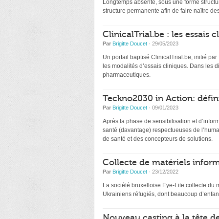
Longtemps absente, sous une forme structur
structure permanente afin de faire naître de
ClinicalTrial.be : les essais
Par
Brigitte Doucet
· 29/05/2023
Un portail baptisé ClinicalTrial.be, initié par
les modalités d’essais cliniques. Dans les 
pharmaceutiques.
Teckno2030 in Action: défin
Par
Brigitte Doucet
· 09/01/2023
Après la phase de sensibilisation et d’infor
santé (davantage) respectueuses de l’humai
de santé et des concepteurs de solutions.
Collecte de matériels inform
Par
Brigitte Doucet
· 23/12/2022
La société bruxelloise Eye-Lite collecte du 
Ukrainiens réfugiés, dont beaucoup d’enfant
Nouveau casting à la tête d