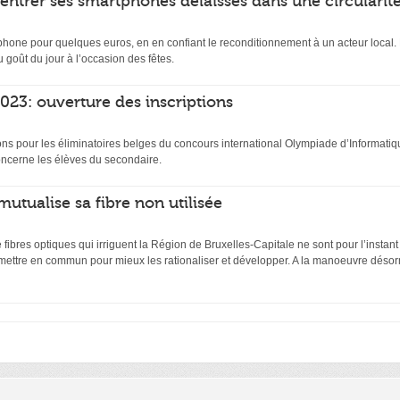
rentrer ses smartphones délaissés dans une circularit
hone pour quelques euros, en en confiant le reconditionnement à un acteur local. D
 goût du jour à l’occasion des fêtes.
23: ouverture des inscriptions
ptions pour les éliminatoires belges du concours international Olympiade d’Inform
ncerne les élèves du secondaire.
mutualise sa fibre non utilisée
ibres optiques qui irriguent la Région de Bruxelles-Capitale ne sont pour l’instant
 mettre en commun pour mieux les rationaliser et développer. A la manoeuvre désor