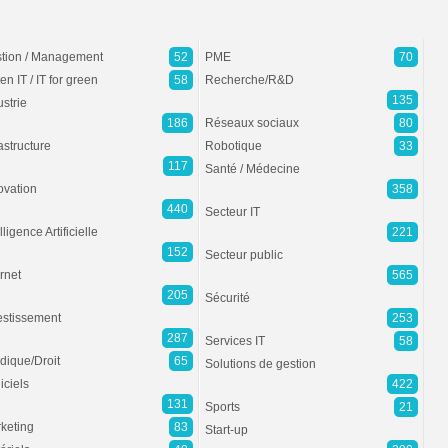
tion / Management
52
PME
70
en IT / IT for green
58
Recherche/R&D
135
ustrie
186
Réseaux sociaux
80
rastructure
Robotique
33
117
Santé / Médecine
ovation
358
440
Secteur IT
lligence Artificielle
221
152
Secteur public
ernet
565
205
Sécurité
estissement
253
287
Services IT
58
idique/Droit
65
Solutions de gestion
iciels
422
131
Sports
21
keting
83
Start-up