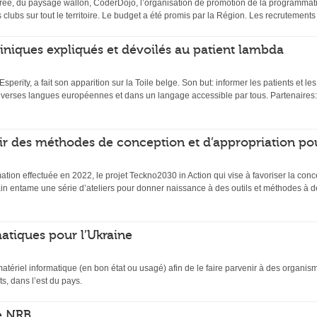
ée, du paysage wallon, CoderDojo, l’organisation de promotion de la programmati
s clubs sur tout le territoire. Le budget a été promis par la Région. Les recrutemen
 cliniques expliqués et dévoilés au patient lambda
 Esperity, a fait son apparition sur la Toile belge. Son but: informer les patients et l
diverses langues européennes et dans un langage accessible par tous. Partenaires:
ir des méthodes de conception et d’appropriation po
mation effectuée en 2022, le projet Teckno2030 in Action qui vise à favoriser la conc
n entame une série d’ateliers pour donner naissance à des outils et méthodes à de
atiques pour l’Ukraine
matériel informatique (en bon état ou usagé) afin de le faire parvenir à des organi
s, dans l’est du pays.
e NRB