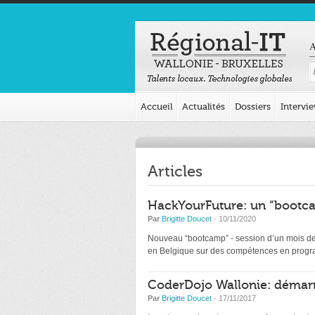
A
Accueil
Actualités
Dossiers
Intervi
Articles
HackYourFuture: un “bootca
Par
Brigitte Doucet
· 10/11/2020
Nouveau “bootcamp” - session d’un mois de d
en Belgique sur des compétences en programm
CoderDojo Wallonie: démarr
Par
Brigitte Doucet
· 17/11/2017