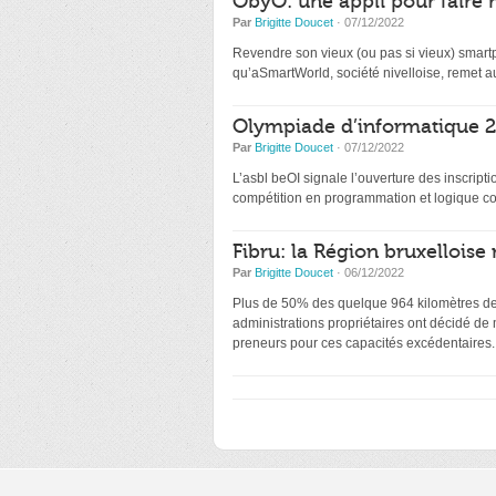
ObyO: une appli pour faire 
Par
Brigitte Doucet
· 07/12/2022
Revendre son vieux (ou pas si vieux) smartp
qu’aSmartWorld, société nivelloise, remet au
Olympiade d’informatique 20
Par
Brigitte Doucet
· 07/12/2022
L’asbl beOI signale l’ouverture des inscri
compétition en programmation et logique co
Fibru: la Région bruxelloise 
Par
Brigitte Doucet
· 06/12/2022
Plus de 50% des quelque 964 kilomètres de f
administrations propriétaires ont décidé de
preneurs pour ces capacités excédentaires.