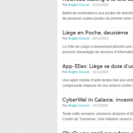
Par
Brigitte Doucet
· 21/12/2022
Ballet de nominations aux postes de directio
de plusieurs autres postes de premier plan
Liège en Poche, deuxième
Par
Brigitte Doucet
· 20/12/2022
La Ville de Liège a récemment dévoilé une nou
procurer davantage de services d’information
App-Elles: Liège se dote d’u
Par
Brigitte Doucet
· 16/12/2022
Une appli mobile d’aide temps réel aux victi
composante majeure de ses actions contre l
CyberWal in Galaxia: investir
Par
Brigitte Doucet
· 15/12/2022
Toute cette semaine, plusieurs dizaines d’ét
Center de Transinne. Une initiative visant à s