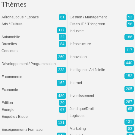
Thèmes
Aéronautique / Espace
61
Gestion / Management
52
Arts / Culture
Green IT / IT for green
58
117
Industrie
Automobile
22
186
Bruxelles
84
Infrastructure
117
Concours
260
Innovation
440
Développement / Programmation
238
Intelligence Artificielle
152
E-commerce
162
Internet
205
Economie
480
Investissement
287
Edition
20
Juridique/Droit
65
Energie
67
Logiciels
Enquête / Etude
131
121
Marketing
83
Enseignement / Formation