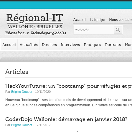
Accueil
L’équipe
Nous contacte
Accueil
Actualités
Dossiers
Interviews
Pratiques
Portraits
Hor
Articles
HackYourFuture: un “bootcamp” pour réfugiés et p
Par
Brigitte Doucet
· 10/11/2020
Nouveau “bootcamp” - session d’un mois de développement et de travail sur un pr
en Belgique sur des compétences en programmation. L’initiative est celle de l
CoderDojo Wallonie: démarrage en janvier 2018?
Par
Brigitte Doucet
· 17/11/2017