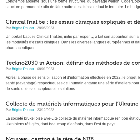
Longtemps absente, sous une forme structurée, du paysage wallon, CoderDojo, 
structure permanente afin de faire naître des clubs sur tout le territoire. Le b
ClinicalTrial.be : les essais cliniques expliqués et 
Par
Brigitte Doucet
· 29/05/2023
Un portail baptisé ClinicalTrial.be, initié par Esperity, a fait son apparition sur l
les modalités d’essais cliniques. Dans les diverses langues européennes et dan
pharmaceutiques.
Teckno2030 in Action: définir des méthodes de con
Par
Brigitte Doucet
· 09/01/2023
Après la phase de sensibilisation et d’information effectuée en 2022, le projet 
santé (davantage) respectueuses de l’humain entame une série d’ateliers pour 
de santé et des concepteurs de solutions.
Collecte de matériels informatiques pour l’Ukraine
Par
Brigitte Doucet
· 23/12/2022
La société bruxelloise Eye-Lite collecte du matériel informatique (en bon état 
Ukrainiens réfugiés, dont beaucoup d’enfants, dans l’est du pays.
Nouveau casting à la tête de NRB