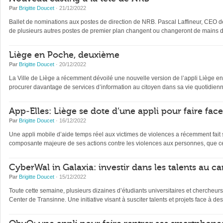
Par
Brigitte Doucet
· 21/12/2022
Ballet de nominations aux postes de direction de NRB. Pascal Laffineur, CEO depu
de plusieurs autres postes de premier plan changent ou changeront de mains d’
Liège en Poche, deuxième
Par
Brigitte Doucet
· 20/12/2022
La Ville de Liège a récemment dévoilé une nouvelle version de l’appli Liège en Po
procurer davantage de services d’information au citoyen dans sa vie quotidienne 
App-Elles: Liège se dote d’une appli pour faire fac
Par
Brigitte Doucet
· 16/12/2022
Une appli mobile d’aide temps réel aux victimes de violences a récemment fait s
composante majeure de ses actions contre les violences aux personnes, que ce
CyberWal in Galaxia: investir dans les talents au ca
Par
Brigitte Doucet
· 15/12/2022
Toute cette semaine, plusieurs dizaines d’étudiants universitaires et chercheur
Center de Transinne. Une initiative visant à susciter talents et projets face à des