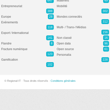
647
Matériels
49
Entrepreneuriat
Mobilité
388
302
Europe
28
Mondes connectés
312
Evénements
118
Multi- / Trans-/ Médias
156
Export / International
141
Non classé
16
Flandre
8
Open data
96
Fracture numérique
Open source
61
123
Personalia
Gamification
228
102
© Regional-IT · Tous droits réservés ·
Conditions générales