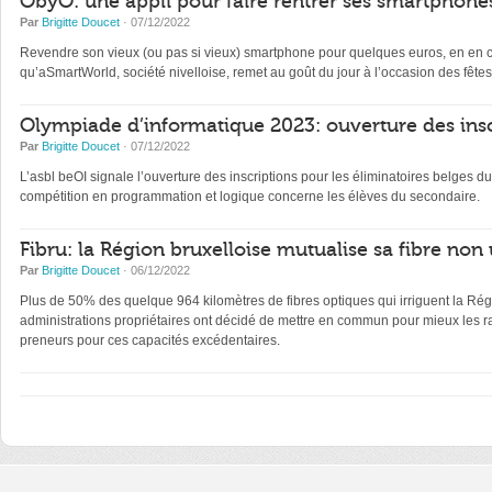
ObyO: une appli pour faire rentrer ses smartphones
Par
Brigitte Doucet
· 07/12/2022
Revendre son vieux (ou pas si vieux) smartphone pour quelques euros, en en con
qu’aSmartWorld, société nivelloise, remet au goût du jour à l’occasion des fêtes
Olympiade d’informatique 2023: ouverture des insc
Par
Brigitte Doucet
· 07/12/2022
L’asbl beOI signale l’ouverture des inscriptions pour les éliminatoires belge
compétition en programmation et logique concerne les élèves du secondaire.
Fibru: la Région bruxelloise mutualise sa fibre non 
Par
Brigitte Doucet
· 06/12/2022
Plus de 50% des quelque 964 kilomètres de fibres optiques qui irriguent la Régi
administrations propriétaires ont décidé de mettre en commun pour mieux les ra
preneurs pour ces capacités excédentaires.