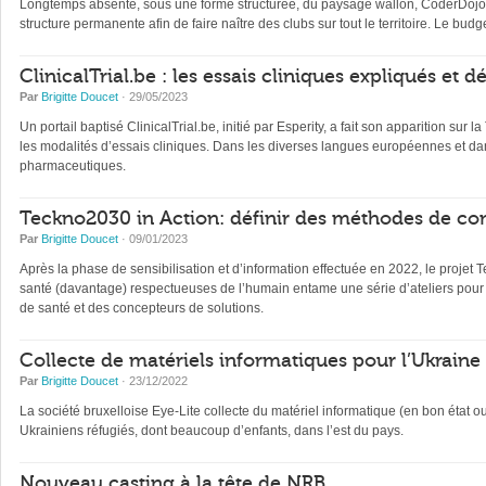
Longtemps absente, sous une forme structurée, du paysage wallon, CoderDojo, 
structure permanente afin de faire naître des clubs sur tout le territoire. Le b
ClinicalTrial.be : les essais cliniques expliqués et 
Par
Brigitte Doucet
· 29/05/2023
Un portail baptisé ClinicalTrial.be, initié par Esperity, a fait son apparition sur l
les modalités d’essais cliniques. Dans les diverses langues européennes et dan
pharmaceutiques.
Teckno2030 in Action: définir des méthodes de con
Par
Brigitte Doucet
· 09/01/2023
Après la phase de sensibilisation et d’information effectuée en 2022, le projet 
santé (davantage) respectueuses de l’humain entame une série d’ateliers pour 
de santé et des concepteurs de solutions.
Collecte de matériels informatiques pour l’Ukraine
Par
Brigitte Doucet
· 23/12/2022
La société bruxelloise Eye-Lite collecte du matériel informatique (en bon état 
Ukrainiens réfugiés, dont beaucoup d’enfants, dans l’est du pays.
Nouveau casting à la tête de NRB