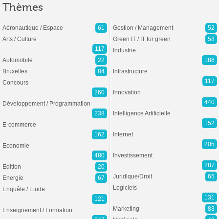
Thèmes
Aéronautique / Espace
61
Gestion / Management
52
Arts / Culture
Green IT / IT for green
58
117
Industrie
Automobile
22
186
Bruxelles
84
Infrastructure
117
Concours
260
Innovation
440
Développement / Programmation
238
Intelligence Artificielle
152
E-commerce
162
Internet
205
Economie
480
Investissement
287
Edition
20
Juridique/Droit
65
Energie
67
Logiciels
Enquête / Etude
131
121
Marketing
83
Enseignement / Formation