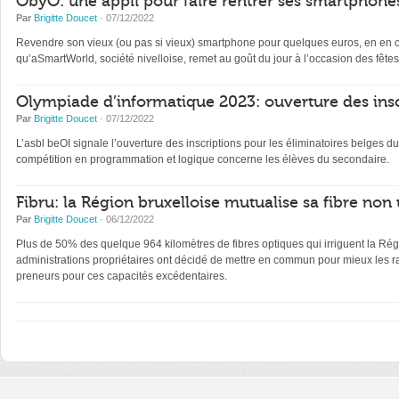
ObyO: une appli pour faire rentrer ses smartphones
Par
Brigitte Doucet
· 07/12/2022
Revendre son vieux (ou pas si vieux) smartphone pour quelques euros, en en con
qu’aSmartWorld, société nivelloise, remet au goût du jour à l’occasion des fêtes
Olympiade d’informatique 2023: ouverture des insc
Par
Brigitte Doucet
· 07/12/2022
L’asbl beOI signale l’ouverture des inscriptions pour les éliminatoires belge
compétition en programmation et logique concerne les élèves du secondaire.
Fibru: la Région bruxelloise mutualise sa fibre non 
Par
Brigitte Doucet
· 06/12/2022
Plus de 50% des quelque 964 kilomètres de fibres optiques qui irriguent la Régi
administrations propriétaires ont décidé de mettre en commun pour mieux les ra
preneurs pour ces capacités excédentaires.