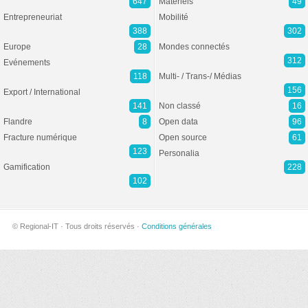
647
Matériels
49
Entrepreneuriat
Mobilité
388
302
Europe
28
Mondes connectés
312
Evénements
118
Multi- / Trans-/ Médias
156
Export / International
141
Non classé
16
Flandre
8
Open data
96
Fracture numérique
Open source
61
123
Personalia
Gamification
228
102
© Regional-IT · Tous droits réservés ·
Conditions générales