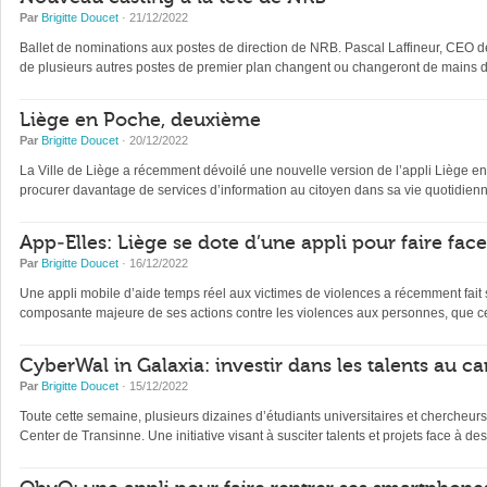
Par
Brigitte Doucet
· 21/12/2022
Ballet de nominations aux postes de direction de NRB. Pascal Laffineur, CEO depu
de plusieurs autres postes de premier plan changent ou changeront de mains d’
Liège en Poche, deuxième
Par
Brigitte Doucet
· 20/12/2022
La Ville de Liège a récemment dévoilé une nouvelle version de l’appli Liège en Po
procurer davantage de services d’information au citoyen dans sa vie quotidienne 
App-Elles: Liège se dote d’une appli pour faire fac
Par
Brigitte Doucet
· 16/12/2022
Une appli mobile d’aide temps réel aux victimes de violences a récemment fait s
composante majeure de ses actions contre les violences aux personnes, que ce
CyberWal in Galaxia: investir dans les talents au ca
Par
Brigitte Doucet
· 15/12/2022
Toute cette semaine, plusieurs dizaines d’étudiants universitaires et chercheur
Center de Transinne. Une initiative visant à susciter talents et projets face à des