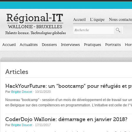
Accueil
L’équipe
Nous contacte
Accueil
Actualités
Dossiers
Interviews
Pratiques
Portraits
Hor
Articles
HackYourFuture: un “bootcamp” pour réfugiés et p
Par
Brigitte Doucet
· 10/11/2020
Nouveau “bootcamp” - session d’un mois de développement et de travail sur un pr
en Belgique sur des compétences en programmation. L’initiative est celle de l
CoderDojo Wallonie: démarrage en janvier 2018?
Par
Brigitte Doucet
· 17/11/2017