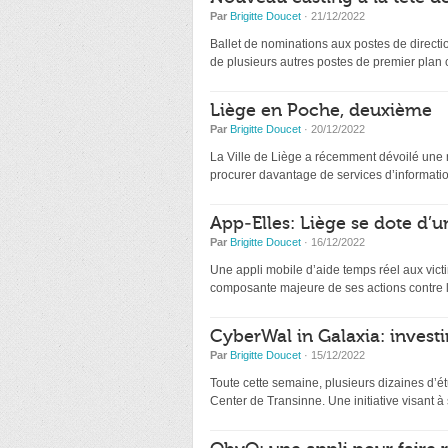
Par
Brigitte Doucet
· 21/12/2022
Ballet de nominations aux postes de directio
de plusieurs autres postes de premier plan
Liège en Poche, deuxième
Par
Brigitte Doucet
· 20/12/2022
La Ville de Liège a récemment dévoilé une nou
procurer davantage de services d’information
App-Elles: Liège se dote d’u
Par
Brigitte Doucet
· 16/12/2022
Une appli mobile d’aide temps réel aux victi
composante majeure de ses actions contre l
CyberWal in Galaxia: investir
Par
Brigitte Doucet
· 15/12/2022
Toute cette semaine, plusieurs dizaines d’ét
Center de Transinne. Une initiative visant à s