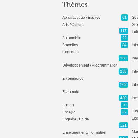
Thèmes
Aéronautique / Espace
61
Ges
Arts / Culture
Gre
117
Ind
Automobile
22
Bruxelles
84
Inf
Concours
260
Inn
Développement / Programmation
238
Inte
E-commerce
162
Int
Economie
480
Inv
Edition
20
Jur
Energie
67
Log
Enquête / Etude
121
Mar
Enseignement / Formation