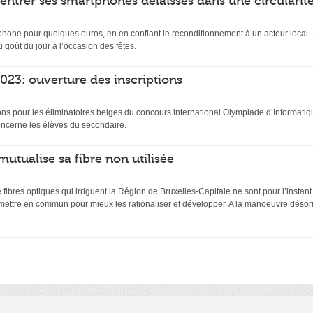
rentrer ses smartphones délaissés dans une circularit
hone pour quelques euros, en en confiant le reconditionnement à un acteur local. D
 goût du jour à l’occasion des fêtes.
23: ouverture des inscriptions
ptions pour les éliminatoires belges du concours international Olympiade d’Inform
ncerne les élèves du secondaire.
mutualise sa fibre non utilisée
ibres optiques qui irriguent la Région de Bruxelles-Capitale ne sont pour l’instant
 mettre en commun pour mieux les rationaliser et développer. A la manoeuvre désor