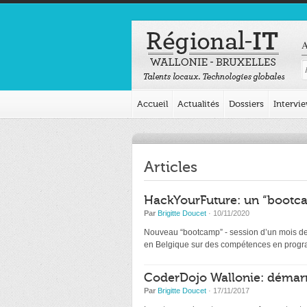
A
Accueil
Actualités
Dossiers
Intervi
Articles
HackYourFuture: un “bootca
Par
Brigitte Doucet
· 10/11/2020
Nouveau “bootcamp” - session d’un mois de d
en Belgique sur des compétences en programm
CoderDojo Wallonie: démarr
Par
Brigitte Doucet
· 17/11/2017