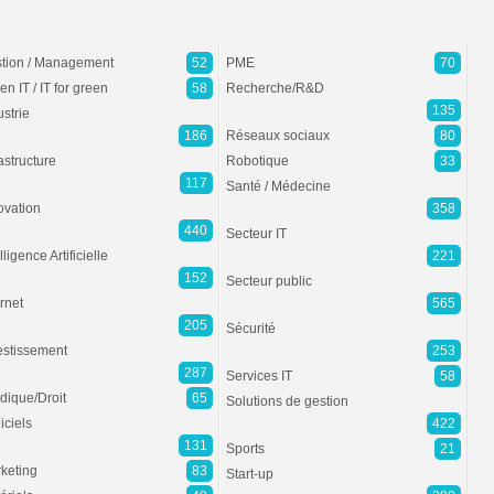
tion / Management
52
PME
70
en IT / IT for green
58
Recherche/R&D
135
ustrie
186
Réseaux sociaux
80
rastructure
Robotique
33
117
Santé / Médecine
ovation
358
440
Secteur IT
lligence Artificielle
221
152
Secteur public
ernet
565
205
Sécurité
estissement
253
287
Services IT
58
idique/Droit
65
Solutions de gestion
iciels
422
131
Sports
21
keting
83
Start-up