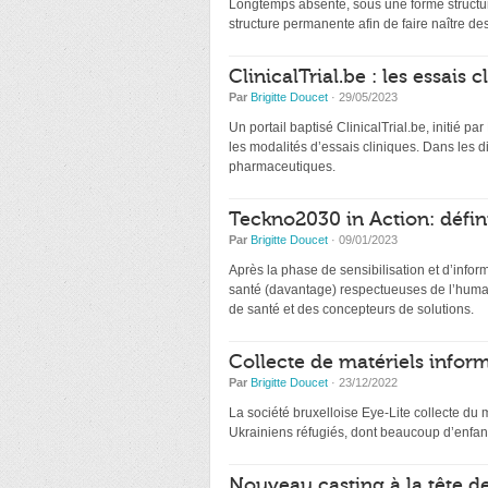
Longtemps absente, sous une forme structur
structure permanente afin de faire naître de
ClinicalTrial.be : les essais
Par
Brigitte Doucet
· 29/05/2023
Un portail baptisé ClinicalTrial.be, initié par
les modalités d’essais cliniques. Dans les 
pharmaceutiques.
Teckno2030 in Action: défin
Par
Brigitte Doucet
· 09/01/2023
Après la phase de sensibilisation et d’infor
santé (davantage) respectueuses de l’humai
de santé et des concepteurs de solutions.
Collecte de matériels inform
Par
Brigitte Doucet
· 23/12/2022
La société bruxelloise Eye-Lite collecte du 
Ukrainiens réfugiés, dont beaucoup d’enfant
Nouveau casting à la tête d