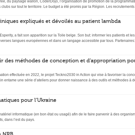
ée, du paysage wallon, CoderDojo, l’organisation de promotion de la programmati
s clubs sur tout le territoire. Le budget a été promis par la Région. Les recrutemen
 cliniques expliqués et dévoilés au patient lambda
 Esperity, a fait son apparition sur la Toile belge. Son but: informer les patients et l
diverses langues européennes et dans un langage accessible par tous. Partenaires:
ir des méthodes de conception et d’appropriation po
mation effectuée en 2022, le projet Teckno2030 in Action qui vise à favoriser la conc
n entame une série d’ateliers pour donner naissance à des outils et méthodes à de
atiques pour l’Ukraine
matériel informatique (en bon état ou usagé) afin de le faire parvenir à des organi
s, dans l’est du pays.
e NRB