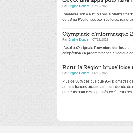
ObyO: une appli pour faire 
Par
Brigitte Doucet
· 07/12/2022
Revendre son vieux (ou pas si vieux) smartp
qu’aSmartWorld, société nivelloise, remet au
Olympiade d’informatique 20
Par
Brigitte Doucet
· 07/12/2022
L’asbl beOI signale l’ouverture des inscri
compétition en programmation et logique co
Fibru: la Région bruxelloise 
Par
Brigitte Doucet
· 06/12/2022
Plus de 50% des quelque 964 kilomètres de f
administrations propriétaires ont décidé de
preneurs pour ces capacités excédentaires.