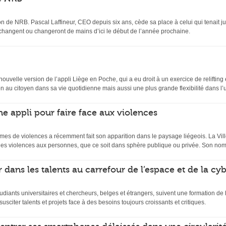
n de NRB. Pascal Laffineur, CEO depuis six ans, cède sa place à celui qui tenait ju
 changent ou changeront de mains d’ici le début de l’année prochaine.
velle version de l’appli Liège en Poche, qui a eu droit à un exercice de relifting et
 au citoyen dans sa vie quotidienne mais aussi une plus grande flexibilité dans l’uti
ne appli pour faire face aux violences
mes de violences a récemment fait son apparition dans le paysage liégeois. La Ville
es violences aux personnes, que ce soit dans sphère publique ou privée. Son nom
 dans les talents au carrefour de l’espace et de la cy
udiants universitaires et chercheurs, belges et étrangers, suivent une formation d
usciter talents et projets face à des besoins toujours croissants et critiques.