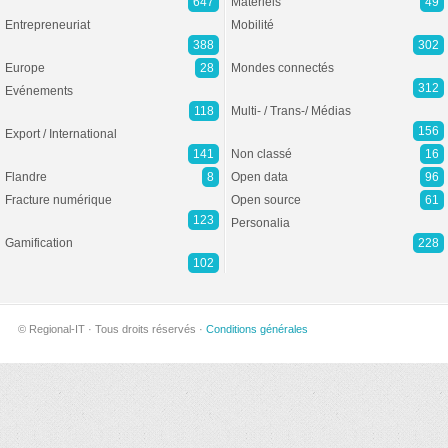
647
Matériels
49
Entrepreneuriat
Mobilité
388
302
Europe
28
Mondes connectés
312
Evénements
118
Multi- / Trans-/ Médias
156
Export / International
141
Non classé
16
Flandre
8
Open data
96
Fracture numérique
Open source
61
123
Personalia
Gamification
228
102
© Regional-IT · Tous droits réservés ·
Conditions générales