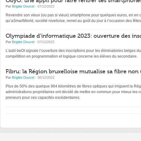
ObyO: une appli pour faire rentrer ses smartphones
Par
Brigitte Doucet
· 07/12/2022
Revendre son vieux (ou pas si vieux) smartphone pour quelques euros, en en con
qu’aSmartWorld, société nivelloise, remet au goût du jour à l’occasion des fêtes
Olympiade d’informatique 2023: ouverture des insc
Par
Brigitte Doucet
· 07/12/2022
L’asbl beOI signale l’ouverture des inscriptions pour les éliminatoires belge
compétition en programmation et logique concerne les élèves du secondaire.
Fibru: la Région bruxelloise mutualise sa fibre non 
Par
Brigitte Doucet
· 06/12/2022
Plus de 50% des quelque 964 kilomètres de fibres optiques qui irriguent la Régi
administrations propriétaires ont décidé de mettre en commun pour mieux les ra
preneurs pour ces capacités excédentaires.