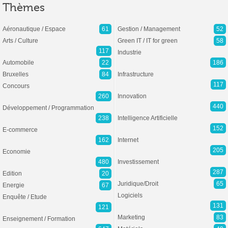
Thèmes
Aéronautique / Espace
61
Gestion / Management
52
Arts / Culture
Green IT / IT for green
58
117
Industrie
Automobile
22
186
Bruxelles
84
Infrastructure
117
Concours
260
Innovation
440
Développement / Programmation
238
Intelligence Artificielle
152
E-commerce
162
Internet
205
Economie
480
Investissement
287
Edition
20
Juridique/Droit
65
Energie
67
Logiciels
Enquête / Etude
131
121
Marketing
83
Enseignement / Formation