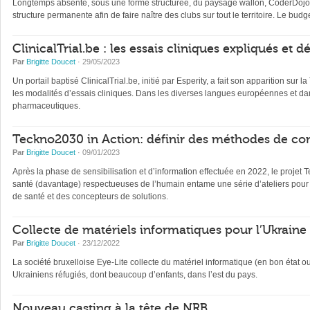
Longtemps absente, sous une forme structurée, du paysage wallon, CoderDojo, 
structure permanente afin de faire naître des clubs sur tout le territoire. Le b
ClinicalTrial.be : les essais cliniques expliqués et 
Par
Brigitte Doucet
· 29/05/2023
Un portail baptisé ClinicalTrial.be, initié par Esperity, a fait son apparition sur l
les modalités d’essais cliniques. Dans les diverses langues européennes et dan
pharmaceutiques.
Teckno2030 in Action: définir des méthodes de con
Par
Brigitte Doucet
· 09/01/2023
Après la phase de sensibilisation et d’information effectuée en 2022, le projet 
santé (davantage) respectueuses de l’humain entame une série d’ateliers pour 
de santé et des concepteurs de solutions.
Collecte de matériels informatiques pour l’Ukraine
Par
Brigitte Doucet
· 23/12/2022
La société bruxelloise Eye-Lite collecte du matériel informatique (en bon état 
Ukrainiens réfugiés, dont beaucoup d’enfants, dans l’est du pays.
Nouveau casting à la tête de NRB