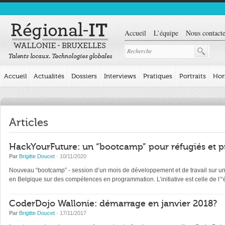
Accueil
L’équipe
Nous contacte
Accueil
Actualités
Dossiers
Interviews
Pratiques
Portraits
Hor
Articles
HackYourFuture: un “bootcamp” pour réfugiés et p
Par
Brigitte Doucet
· 10/11/2020
Nouveau “bootcamp” - session d’un mois de développement et de travail sur un pr
en Belgique sur des compétences en programmation. L’initiative est celle de l
CoderDojo Wallonie: démarrage en janvier 2018?
Par
Brigitte Doucet
· 17/11/2017