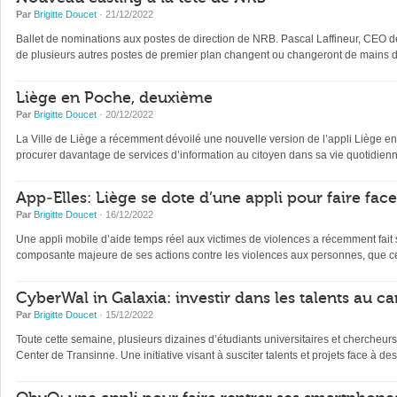
Par
Brigitte Doucet
· 21/12/2022
Ballet de nominations aux postes de direction de NRB. Pascal Laffineur, CEO depu
de plusieurs autres postes de premier plan changent ou changeront de mains d’
Liège en Poche, deuxième
Par
Brigitte Doucet
· 20/12/2022
La Ville de Liège a récemment dévoilé une nouvelle version de l’appli Liège en Po
procurer davantage de services d’information au citoyen dans sa vie quotidienne 
App-Elles: Liège se dote d’une appli pour faire fac
Par
Brigitte Doucet
· 16/12/2022
Une appli mobile d’aide temps réel aux victimes de violences a récemment fait s
composante majeure de ses actions contre les violences aux personnes, que ce
CyberWal in Galaxia: investir dans les talents au ca
Par
Brigitte Doucet
· 15/12/2022
Toute cette semaine, plusieurs dizaines d’étudiants universitaires et chercheur
Center de Transinne. Une initiative visant à susciter talents et projets face à des