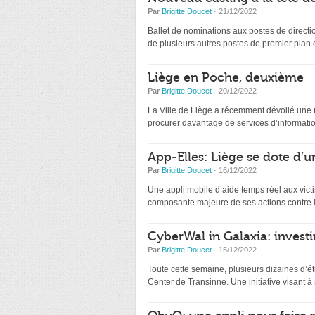
Par
Brigitte Doucet
· 21/12/2022
Ballet de nominations aux postes de directio
de plusieurs autres postes de premier plan
Liège en Poche, deuxième
Par
Brigitte Doucet
· 20/12/2022
La Ville de Liège a récemment dévoilé une nou
procurer davantage de services d’information
App-Elles: Liège se dote d’u
Par
Brigitte Doucet
· 16/12/2022
Une appli mobile d’aide temps réel aux victi
composante majeure de ses actions contre l
CyberWal in Galaxia: investir
Par
Brigitte Doucet
· 15/12/2022
Toute cette semaine, plusieurs dizaines d’ét
Center de Transinne. Une initiative visant à s