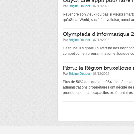
ObyO: une appli pour faire 
Par
Brigitte Doucet
· 07/12/2022
Revendre son vieux (ou pas si vieux) smartp
qu’aSmartWorld, société nivelloise, remet au
Olympiade d’informatique 20
Par
Brigitte Doucet
· 07/12/2022
L’asbl beOI signale l’ouverture des inscri
compétition en programmation et logique co
Fibru: la Région bruxelloise 
Par
Brigitte Doucet
· 06/12/2022
Plus de 50% des quelque 964 kilomètres de f
administrations propriétaires ont décidé de
preneurs pour ces capacités excédentaires.