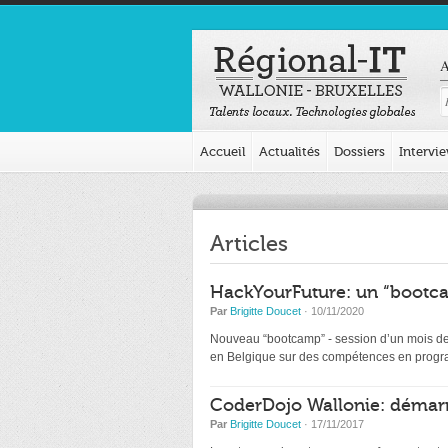
A
Accueil
Actualités
Dossiers
Intervi
Articles
HackYourFuture: un “bootca
Par
Brigitte Doucet
· 10/11/2020
Nouveau “bootcamp” - session d’un mois de d
en Belgique sur des compétences en programm
CoderDojo Wallonie: démarr
Par
Brigitte Doucet
· 17/11/2017