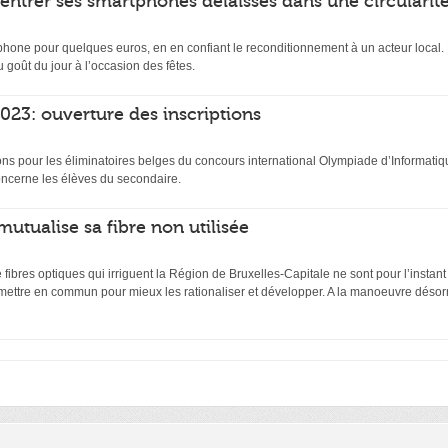
rentrer ses smartphones délaissés dans une circularit
hone pour quelques euros, en en confiant le reconditionnement à un acteur local. D
 goût du jour à l’occasion des fêtes.
23: ouverture des inscriptions
ptions pour les éliminatoires belges du concours international Olympiade d’Inform
ncerne les élèves du secondaire.
mutualise sa fibre non utilisée
ibres optiques qui irriguent la Région de Bruxelles-Capitale ne sont pour l’instant
 mettre en commun pour mieux les rationaliser et développer. A la manoeuvre désor