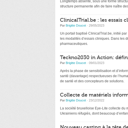
Longtemps absente, sous une forme structur
structure permanente afin de faire naître de
ClinicalTrial.be : les essais
Par
Brigitte Doucet
· 29/05/2023
Un portail baptisé ClinicalTrial.be, initié par
les modalités d’essais cliniques. Dans les 
pharmaceutiques.
Teckno2030 in Action: défin
Par
Brigitte Doucet
· 09/01/2023
Après la phase de sensibilisation et d’infor
santé (davantage) respectueuses de l’humai
de santé et des concepteurs de solutions.
Collecte de matériels inform
Par
Brigitte Doucet
· 23/12/2022
La société bruxelloise Eye-Lite collecte du 
Ukrainiens réfugiés, dont beaucoup d’enfant
Nouveau casting à la tête d