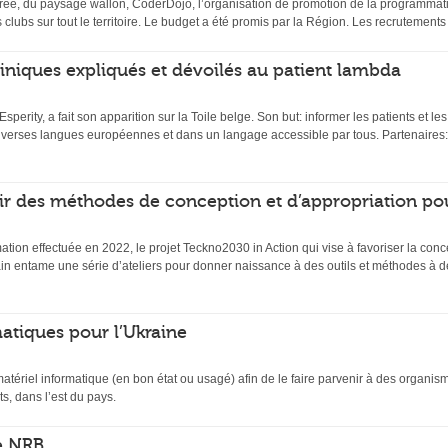
ée, du paysage wallon, CoderDojo, l’organisation de promotion de la programmati
s clubs sur tout le territoire. Le budget a été promis par la Région. Les recrutemen
 cliniques expliqués et dévoilés au patient lambda
 Esperity, a fait son apparition sur la Toile belge. Son but: informer les patients et l
diverses langues européennes et dans un langage accessible par tous. Partenaires:
ir des méthodes de conception et d’appropriation po
mation effectuée en 2022, le projet Teckno2030 in Action qui vise à favoriser la conc
n entame une série d’ateliers pour donner naissance à des outils et méthodes à de
atiques pour l’Ukraine
matériel informatique (en bon état ou usagé) afin de le faire parvenir à des organi
s, dans l’est du pays.
e NRB