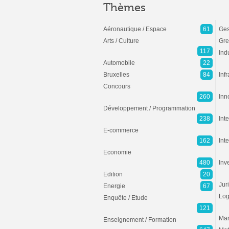
Thèmes
Aéronautique / Espace
61
Ges
Arts / Culture
Gre
117
Ind
Automobile
22
Bruxelles
84
Inf
Concours
260
Inn
Développement / Programmation
238
Inte
E-commerce
162
Int
Economie
480
Inv
Edition
20
Jur
Energie
67
Log
Enquête / Etude
121
Mar
Enseignement / Formation