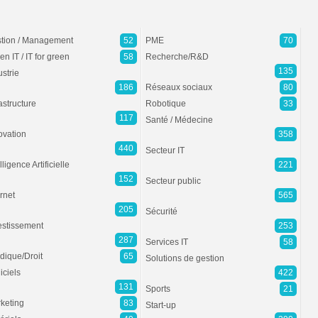
tion / Management
52
PME
70
en IT / IT for green
58
Recherche/R&D
135
ustrie
186
Réseaux sociaux
80
rastructure
Robotique
33
117
Santé / Médecine
ovation
358
440
Secteur IT
lligence Artificielle
221
152
Secteur public
ernet
565
205
Sécurité
estissement
253
287
Services IT
58
idique/Droit
65
Solutions de gestion
iciels
422
131
Sports
21
keting
83
Start-up