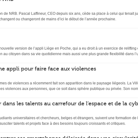
n de NRB. Pascal Laffineur, CEO depuis six ans, cède sa place à celui qui tenait ju
 changent ou changeront de mains d’ici le début de l’année prochaine.
velle version de l’appli Liège en Poche, qui a eu droit à un exercice de relifting et
 au citoyen dans sa vie quotidienne mais aussi une plus grande flexibilité dans l’uti
ne appli pour faire face aux violences
mes de violences a récemment fait son apparition dans le paysage liégeois. La Ville
es violences aux personnes, que ce soit dans sphère publique ou privée. Son nom
 dans les talents au carrefour de l’espace et de la cy
udiants universitaires et chercheurs, belges et étrangers, suivent une formation d
usciter talents et projets face à des besoins toujours croissants et critiques.