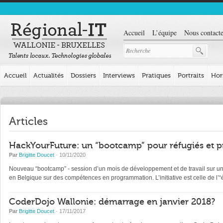
Accueil
L’équipe
Nous contacte
Accueil
Actualités
Dossiers
Interviews
Pratiques
Portraits
Hor
Articles
HackYourFuture: un “bootcamp” pour réfugiés et p
Par
Brigitte Doucet
· 10/11/2020
Nouveau “bootcamp” - session d’un mois de développement et de travail sur un pr
en Belgique sur des compétences en programmation. L’initiative est celle de l
CoderDojo Wallonie: démarrage en janvier 2018?
Par
Brigitte Doucet
· 17/11/2017