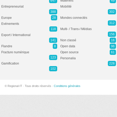
647
Matériels
49
Entrepreneuriat
Mobilité
388
302
Europe
28
Mondes connectés
312
Evénements
118
Multi- / Trans-/ Médias
156
Export / International
141
Non classé
16
Flandre
8
Open data
96
Fracture numérique
Open source
61
123
Personalia
Gamification
228
102
© Regional-IT · Tous droits réservés ·
Conditions générales