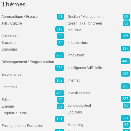
Thèmes
Aéronautique / Espace
61
Gestion / Management
52
Arts / Culture
Green IT / IT for green
58
117
Industrie
Automobile
22
186
Bruxelles
84
Infrastructure
117
Concours
260
Innovation
440
Développement / Programmation
238
Intelligence Artificielle
152
E-commerce
162
Internet
205
Economie
480
Investissement
287
Edition
20
Juridique/Droit
65
Energie
67
Logiciels
Enquête / Etude
131
121
Marketing
83
Enseignement / Formation