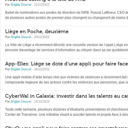
Par
Brigitte Doucet
· 21/12/2022
Ballet de nominations aux postes de direction de NRB. Pascal Laffineur, CEO depu
de plusieurs autres postes de premier plan changent ou changeront de mains d’
Liège en Poche, deuxième
Par
Brigitte Doucet
· 20/12/2022
La Ville de Liège a récemment dévoilé une nouvelle version de l’appli Liège en Po
procurer davantage de services d’information au citoyen dans sa vie quotidienne 
App-Elles: Liège se dote d’une appli pour faire fac
Par
Brigitte Doucet
· 16/12/2022
Une appli mobile d’aide temps réel aux victimes de violences a récemment fait s
composante majeure de ses actions contre les violences aux personnes, que ce
CyberWal in Galaxia: investir dans les talents au ca
Par
Brigitte Doucet
· 15/12/2022
Toute cette semaine, plusieurs dizaines d’étudiants universitaires et chercheur
Center de Transinne. Une initiative visant à susciter talents et projets face à des