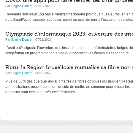
ObyO: une appli pour faire rentrer ses smartphones
Par
Brigitte Doucet
· 07/12/2022
Revendre son vieux (ou pas si vieux) smartphone pour quelques euros, en en con
qu’aSmartWorld, société nivelloise, remet au goût du jour à l’occasion des fêtes
Olympiade d’informatique 2023: ouverture des insc
Par
Brigitte Doucet
· 07/12/2022
L’asbl beOI signale l’ouverture des inscriptions pour les éliminatoires belge
compétition en programmation et logique concerne les élèves du secondaire.
Fibru: la Région bruxelloise mutualise sa fibre non 
Par
Brigitte Doucet
· 06/12/2022
Plus de 50% des quelque 964 kilomètres de fibres optiques qui irriguent la Régi
administrations propriétaires ont décidé de mettre en commun pour mieux les ra
preneurs pour ces capacités excédentaires.