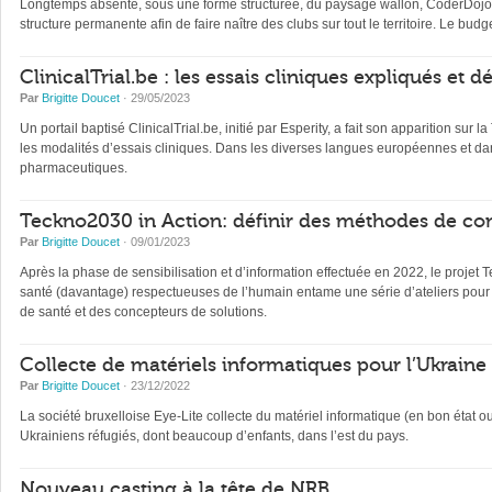
Longtemps absente, sous une forme structurée, du paysage wallon, CoderDojo, 
structure permanente afin de faire naître des clubs sur tout le territoire. Le b
ClinicalTrial.be : les essais cliniques expliqués et 
Par
Brigitte Doucet
· 29/05/2023
Un portail baptisé ClinicalTrial.be, initié par Esperity, a fait son apparition sur l
les modalités d’essais cliniques. Dans les diverses langues européennes et dan
pharmaceutiques.
Teckno2030 in Action: définir des méthodes de con
Par
Brigitte Doucet
· 09/01/2023
Après la phase de sensibilisation et d’information effectuée en 2022, le projet 
santé (davantage) respectueuses de l’humain entame une série d’ateliers pour 
de santé et des concepteurs de solutions.
Collecte de matériels informatiques pour l’Ukraine
Par
Brigitte Doucet
· 23/12/2022
La société bruxelloise Eye-Lite collecte du matériel informatique (en bon état 
Ukrainiens réfugiés, dont beaucoup d’enfants, dans l’est du pays.
Nouveau casting à la tête de NRB