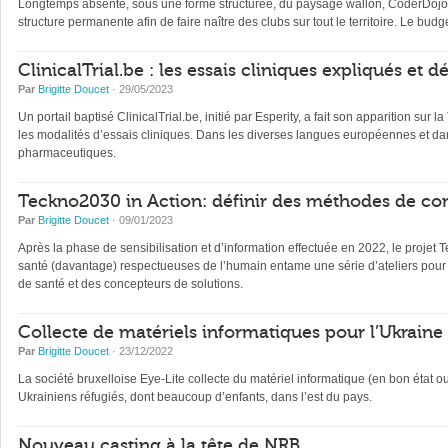
Longtemps absente, sous une forme structurée, du paysage wallon, CoderDojo, 
structure permanente afin de faire naître des clubs sur tout le territoire. Le b
ClinicalTrial.be : les essais cliniques expliqués et 
Par
Brigitte Doucet
· 29/05/2023
Un portail baptisé ClinicalTrial.be, initié par Esperity, a fait son apparition sur l
les modalités d’essais cliniques. Dans les diverses langues européennes et dan
pharmaceutiques.
Teckno2030 in Action: définir des méthodes de con
Par
Brigitte Doucet
· 09/01/2023
Après la phase de sensibilisation et d’information effectuée en 2022, le projet 
santé (davantage) respectueuses de l’humain entame une série d’ateliers pour 
de santé et des concepteurs de solutions.
Collecte de matériels informatiques pour l’Ukraine
Par
Brigitte Doucet
· 23/12/2022
La société bruxelloise Eye-Lite collecte du matériel informatique (en bon état 
Ukrainiens réfugiés, dont beaucoup d’enfants, dans l’est du pays.
Nouveau casting à la tête de NRB