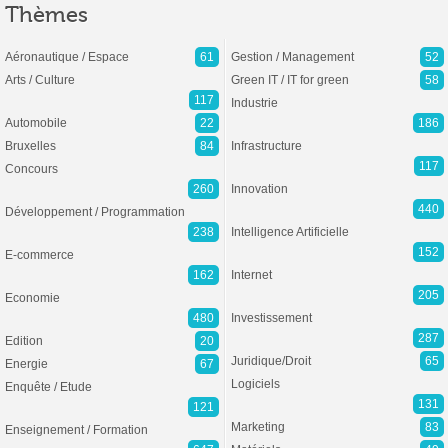
Thèmes
Aéronautique / Espace
61
Gestion / Management
52
Arts / Culture
Green IT / IT for green
58
117
Industrie
Automobile
22
186
Bruxelles
84
Infrastructure
117
Concours
260
Innovation
440
Développement / Programmation
238
Intelligence Artificielle
152
E-commerce
162
Internet
205
Economie
480
Investissement
287
Edition
20
Juridique/Droit
65
Energie
67
Logiciels
Enquête / Etude
131
121
Marketing
83
Enseignement / Formation