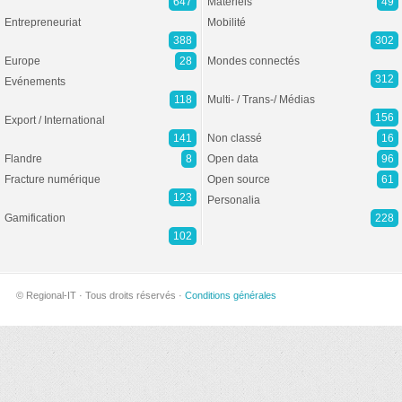
647
Matériels
49
Entrepreneuriat
Mobilité
388
302
Europe
28
Mondes connectés
312
Evénements
118
Multi- / Trans-/ Médias
156
Export / International
141
Non classé
16
Flandre
8
Open data
96
Fracture numérique
Open source
61
123
Personalia
Gamification
228
102
© Regional-IT · Tous droits réservés ·
Conditions générales