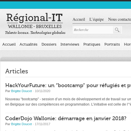
Accueil
L’équipe
Nous contacte
Accueil
Actualités
Dossiers
Interviews
Pratiques
Portraits
Hor
Articles
HackYourFuture: un “bootcamp” pour réfugiés et p
Par
Brigitte Doucet
· 10/11/2020
Nouveau “bootcamp” - session d’un mois de développement et de travail sur un pr
en Belgique sur des compétences en programmation. L’initiative est celle de l
CoderDojo Wallonie: démarrage en janvier 2018?
Par
Brigitte Doucet
· 17/11/2017