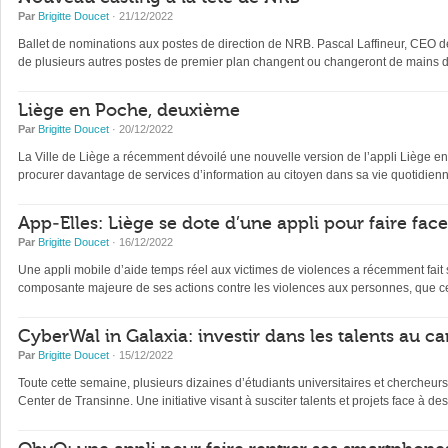
Par
Brigitte Doucet
· 21/12/2022
Ballet de nominations aux postes de direction de NRB. Pascal Laffineur, CEO depu
de plusieurs autres postes de premier plan changent ou changeront de mains d’
Liège en Poche, deuxième
Par
Brigitte Doucet
· 20/12/2022
La Ville de Liège a récemment dévoilé une nouvelle version de l’appli Liège en Po
procurer davantage de services d’information au citoyen dans sa vie quotidienne 
App-Elles: Liège se dote d’une appli pour faire fac
Par
Brigitte Doucet
· 16/12/2022
Une appli mobile d’aide temps réel aux victimes de violences a récemment fait s
composante majeure de ses actions contre les violences aux personnes, que ce
CyberWal in Galaxia: investir dans les talents au ca
Par
Brigitte Doucet
· 15/12/2022
Toute cette semaine, plusieurs dizaines d’étudiants universitaires et chercheur
Center de Transinne. Une initiative visant à susciter talents et projets face à des