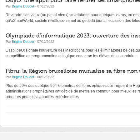
ObyO: une appli pour faire rentrer ses smartphones
Par
Brigitte Doucet
· 07/12/2022
Revendre son vieux (ou pas si vieux) smartphone pour quelques euros, en en con
qu’aSmartWorld, société nivelloise, remet au goût du jour à l’occasion des fêtes
Olympiade d’informatique 2023: ouverture des insc
Par
Brigitte Doucet
· 07/12/2022
L’asbl beOI signale l’ouverture des inscriptions pour les éliminatoires belge
compétition en programmation et logique concerne les élèves du secondaire.
Fibru: la Région bruxelloise mutualise sa fibre non 
Par
Brigitte Doucet
· 06/12/2022
Plus de 50% des quelque 964 kilomètres de fibres optiques qui irriguent la Régi
administrations propriétaires ont décidé de mettre en commun pour mieux les ra
preneurs pour ces capacités excédentaires.