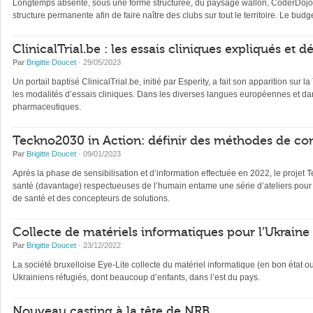
Longtemps absente, sous une forme structurée, du paysage wallon, CoderDojo, 
structure permanente afin de faire naître des clubs sur tout le territoire. Le b
ClinicalTrial.be : les essais cliniques expliqués et 
Par
Brigitte Doucet
· 29/05/2023
Un portail baptisé ClinicalTrial.be, initié par Esperity, a fait son apparition sur l
les modalités d’essais cliniques. Dans les diverses langues européennes et dan
pharmaceutiques.
Teckno2030 in Action: définir des méthodes de con
Par
Brigitte Doucet
· 09/01/2023
Après la phase de sensibilisation et d’information effectuée en 2022, le projet 
santé (davantage) respectueuses de l’humain entame une série d’ateliers pour 
de santé et des concepteurs de solutions.
Collecte de matériels informatiques pour l’Ukraine
Par
Brigitte Doucet
· 23/12/2022
La société bruxelloise Eye-Lite collecte du matériel informatique (en bon état 
Ukrainiens réfugiés, dont beaucoup d’enfants, dans l’est du pays.
Nouveau casting à la tête de NRB