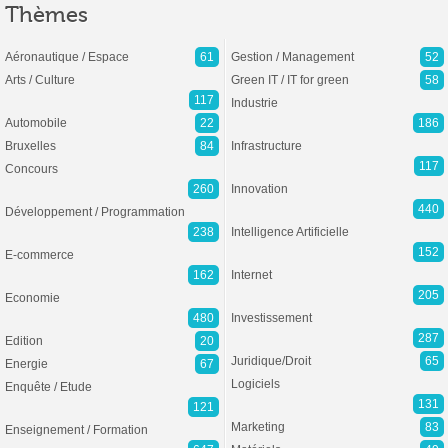
Thèmes
Aéronautique / Espace
61
Gestion / Management
52
Arts / Culture
Green IT / IT for green
58
117
Industrie
Automobile
22
186
Bruxelles
84
Infrastructure
117
Concours
260
Innovation
440
Développement / Programmation
238
Intelligence Artificielle
152
E-commerce
162
Internet
205
Economie
480
Investissement
287
Edition
20
Juridique/Droit
65
Energie
67
Logiciels
Enquête / Etude
131
121
Marketing
83
Enseignement / Formation