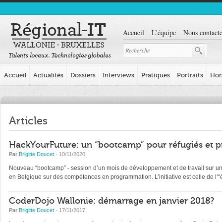
Accueil
L’équipe
Nous contacte
Accueil
Actualités
Dossiers
Interviews
Pratiques
Portraits
Hor
Articles
HackYourFuture: un “bootcamp” pour réfugiés et p
Par
Brigitte Doucet
· 10/11/2020
Nouveau “bootcamp” - session d’un mois de développement et de travail sur un pr
en Belgique sur des compétences en programmation. L’initiative est celle de l
CoderDojo Wallonie: démarrage en janvier 2018?
Par
Brigitte Doucet
· 17/11/2017