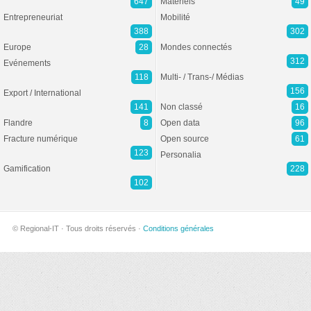
647
Matériels
49
Entrepreneuriat
Mobilité
388
302
Europe
28
Mondes connectés
312
Evénements
118
Multi- / Trans-/ Médias
156
Export / International
141
Non classé
16
Flandre
8
Open data
96
Fracture numérique
Open source
61
123
Personalia
Gamification
228
102
© Regional-IT · Tous droits réservés ·
Conditions générales