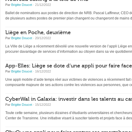
Par
Brigitte Doucet
· 21/12/2022
Ballet de nominations aux postes de direction de NRB. Pascal Laffineur, CEO depu
de plusieurs autres postes de premier plan changent ou changeront de mains d’
Liège en Poche, deuxième
Par
Brigitte Doucet
· 20/12/2022
La Ville de Liège a récemment dévoilé une nouvelle version de l’appli Liège en Po
procurer davantage de services d’information au citoyen dans sa vie quotidienne 
App-Elles: Liège se dote d’une appli pour faire fac
Par
Brigitte Doucet
· 16/12/2022
Une appli mobile d’aide temps réel aux victimes de violences a récemment fait s
composante majeure de ses actions contre les violences aux personnes, que ce
CyberWal in Galaxia: investir dans les talents au ca
Par
Brigitte Doucet
· 15/12/2022
Toute cette semaine, plusieurs dizaines d’étudiants universitaires et chercheur
Center de Transinne. Une initiative visant à susciter talents et projets face à des