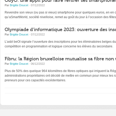
ObyO: une appli pour faire rentrer ses smartphones
Par
Brigitte Doucet
· 07/12/2022
Revendre son vieux (ou pas si vieux) smartphone pour quelques euros, en en con
qu’aSmartWorld, société nivelloise, remet au goût du jour à l’occasion des fêtes
Olympiade d’informatique 2023: ouverture des insc
Par
Brigitte Doucet
· 07/12/2022
L’asbl beOI signale l’ouverture des inscriptions pour les éliminatoires belge
compétition en programmation et logique concerne les élèves du secondaire.
Fibru: la Région bruxelloise mutualise sa fibre non 
Par
Brigitte Doucet
· 06/12/2022
Plus de 50% des quelque 964 kilomètres de fibres optiques qui irriguent la Régi
administrations propriétaires ont décidé de mettre en commun pour mieux les ra
preneurs pour ces capacités excédentaires.