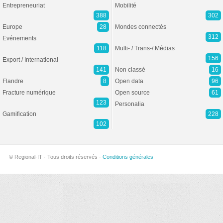
Entrepreneuriat
Mobilité
388
302
Europe
28
Mondes connectés
312
Evénements
118
Multi- / Trans-/ Médias
156
Export / International
141
Non classé
16
Flandre
8
Open data
96
Fracture numérique
Open source
61
123
Personalia
Gamification
228
102
© Regional-IT · Tous droits réservés ·
Conditions générales