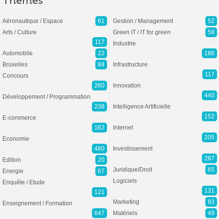
Thèmes
Aéronautique / Espace
61
Gestion / Management
52
Arts / Culture
Green IT / IT for green
58
117
Industrie
Automobile
22
186
Bruxelles
84
Infrastructure
117
Concours
260
Innovation
440
Développement / Programmation
238
Intelligence Artificielle
152
E-commerce
162
Internet
205
Economie
480
Investissement
287
Edition
20
Juridique/Droit
65
Energie
67
Logiciels
Enquête / Etude
131
121
Marketing
83
Enseignement / Formation
647
Matériels
49