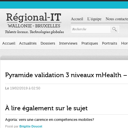
Accueil
L’équipe
Nous contacte
Accueil
Actualités
Dossiers
Interviews
Pratiques
Portraits
Hor
Pyramide validation 3 niveaux mHealth –
Le
19/02/2019 à 02:50
À lire également sur le sujet
Agoria: vers une carence en compétences mobiles?
Posté par
Brigitte Doucet