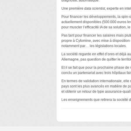
diagnostic automatique.
Une première
data scientist
, experte en int
Pour financer les développements, la spin-o
actuellement disponibles (500.000 euros lev
pour muscler l’efficacité IA de sa solution, l
Pas tant pour financer les salaires mais plu
propre à Cytomine, avec mise à disposition d
notamment par… les législations locales.
La société regarde en effet d’ores et déjà a
Allemagne, pas question de quitter le territoi
Et il se fait que pour la prochaine phase d
conclu un partenariat avec trois hôpitaux fa
En termes de validation internationale, elle
pays sont les plus avancés en matière de pa
et obtenir un retour de type assurance-quali
Les enseignements que retirera la société d