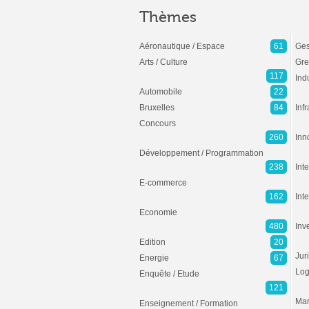
Thèmes
Aéronautique / Espace
61
Ges
Arts / Culture
Gre
117
Ind
Automobile
22
Bruxelles
84
Inf
Concours
260
Inn
Développement / Programmation
238
Inte
E-commerce
162
Int
Economie
480
Inv
Edition
20
Jur
Energie
67
Log
Enquête / Etude
121
Mar
Enseignement / Formation