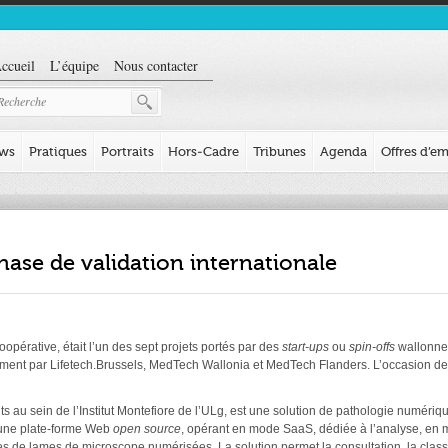
ccueil
L’équipe
Nous contacter
ews
Pratiques
Portraits
Hors-Cadre
Tribunes
Agenda
Offres d’em
ase de validation internationale
oopérative, était l’un des sept projets portés par des
start-ups
ou
spin-offs
wallonnes
ent par Lifetech.Brussels, MedTech Wallonia et MedTech Flanders. L’occasion de fai
 au sein de l’Institut Montefiore de l’ULg, est une solution de pathologie numérique.
 une plate-forme Web
open source
, opérant en mode SaaS, dédiée à l’analyse, en 
de lames de microscope numérisées. La solution permet la consultation, la classific