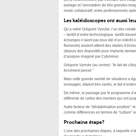
partage et l’annotation de très grandes imag
mode collaboratif, entre professionnels opé
Les kaléidoscopes ont aussi l
Qu’a retiré Grégoire Vyncke, l’un des créa
– tantôt d’ordre technologique, tantôt davan
échanges n’aient pas tous été d’un intérêt é
flamands) avaient atteint des stades d’év
(depuis des dispositifs pour implants dentair
d’analyse imaginé par Cytomine).
Grégoire Vyncke (au centre): “le fait de cô
forcément pensé.”
Mais cette grande variété de situations a 
envisagés, étaient très variés, le fait d’en
De même, le passage par le programme d’accé
différente de celles des mentors qui ont ju
Autre facteur de “déstabilisation positive”:
comme différences en termes de “culture” o
Prochaine étape?
L’une des prochaines étapes, à laquelle s’at