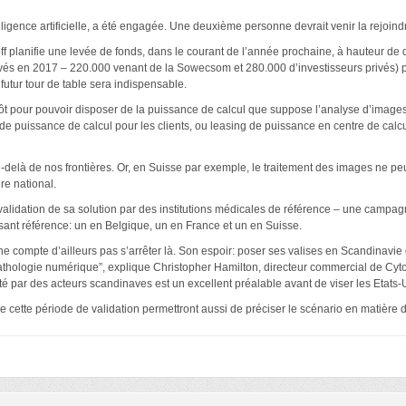
elligence artificielle, a été engagée. Une deuxième personne devrait venir la rejoin
ff planifie une levée de fonds, dans le courant de l’année prochaine, à hauteur de 
és en 2017 – 220.000 venant de la Sowecsom et 280.000 d’investisseurs privés) per
e futur tour de table sera indispensable.
tôt pour pouvoir disposer de la puissance de calcul que suppose l’analyse d’images.
e puissance de calcul pour les clients, ou leasing de puissance en centre de calcul 
u-delà de nos frontières. Or, en Suisse par exemple, le traitement des images ne peu
re national.
e validation de sa solution par des institutions médicales de référence – une campa
isant référence: un en Belgique, un en France et un en Suisse.
 ne compte d’ailleurs pas s’arrêter là. Son espoir: poser ses valises en Scandinavie 
thologie numérique”, explique Christopher Hamilton, directeur commercial de Cytom
té par des acteurs scandinaves est un excellent préalable avant de viser les Etats-
e cette période de validation permettront aussi de préciser le scénario en matière 