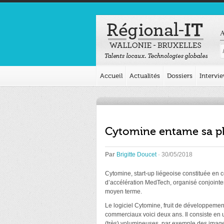
A
Accueil
Actualités
Dossiers
Intervi
Cytomine entame sa ph
Par
Brigitte Doucet
· 30/05/2018
Cytomine, start-up liégeoise constituée en c
d’accélération MedTech, organisé conjointem
moyen terme.
Le logiciel Cytomine, fruit de développements
commerciaux voici deux ans. Il consiste en
(très) volumineuses, par exemple des images 