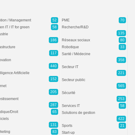
tion / Management
52
PME
70
en IT / IT for green
58
Recherche/R&D
135
ustrie
186
Réseaux sociaux
80
rastructure
Robotique
33
117
Santé / Médecine
ovation
358
440
Secteur IT
lligence Artificielle
221
152
Secteur public
ernet
565
205
Sécurité
estissement
253
287
Services IT
58
idique/Droit
65
Solutions de gestion
iciels
422
131
Sports
21
keting
83
Start-up