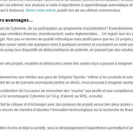
es via Internet, leur analyse à l’aide d’algorithmes à apprentissage automatique et
rant à distance).
Relire notre article
, publié lors de ses débuts commerciaux
eurs avantages…
teurs de Cytomine, de sa participation au programme d’accélération? Essentielleme
tage orientées finances, investissement, cadre réglementaire… Un regret: que les se
gal. Non pas en termes de qualité intrinsèque mais plutôt parce que les 16 projets pa
olution assez variés (de quelques mois à quelques années) et couvraient un vast
es jusqu’aux dispositifs de télésurveillance de patients, en passant par des solution
toyer des projets, modèles et démarches certes très variés nous a poussé à imagin
également eu ses mérites aux yeux de Grégoire Vyncke: “même si les produits et so
tendre tel ou tel scénario provoquait parfois un déclic, nous poussait à imaginer qu
lération fut l’occasion de rencontrer des “coachs” aux profils et aux compétence
squ’ici accompagné Cytomine (à l’ULg, d’abord; au WSL, ensuite).
 le fait de côtoyer et d’échanger avec des porteurs de projets venus des deux autres
u encore de manière d’aborder l’innovation technologique ou la recherche de fina
tèle d’ores et déjà la société, sera le développement d’algorithmes permettant d’amél