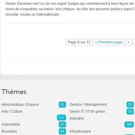
Xavier Damman est l’un de ces expat’ belges qui commencent à faire figure de m
choix de s’expatrier, sa vision- très critique- du rôle des pouvoirs publics dans 
réussite- locale ou internationale.
Page 8 sur 11
« Première page
«
Thèmes
Aéronautique / Espace
61
Gestion / Management
52
Arts / Culture
Green IT / IT for green
58
117
Industrie
Automobile
22
186
Bruxelles
84
Infrastructure