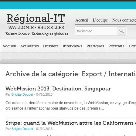
Accueil
L’équipe
Nous contacte
Accueil
Actualités
Dossiers
Interviews
Pratiques
Portraits
Hor
Archive de la catégorie: Export / Internat
WebMission 2013. Destination: Singapour
Par
Brigitte Doucet
· 04/10/2013
Cet automne- dernière semaine de novembre-, la WebMission, ce voyage d’explo
croissance à l’international pour start-ups belges, prendra…
Stripe: quand la WebMission attire les Californien
Par
Brigitte Doucet
· 01/10/2013