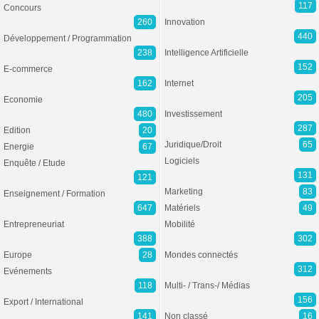
117
Concours
260
Innovation
440
Développement / Programmation
238
Intelligence Artificielle
152
E-commerce
162
Internet
205
Economie
480
Investissement
287
Edition
20
Juridique/Droit
65
Energie
67
Logiciels
Enquête / Etude
131
121
Marketing
83
Enseignement / Formation
647
Matériels
49
Entrepreneuriat
Mobilité
388
302
Europe
28
Mondes connectés
312
Evénements
118
Multi- / Trans-/ Médias
156
Export / International
141
Non classé
16