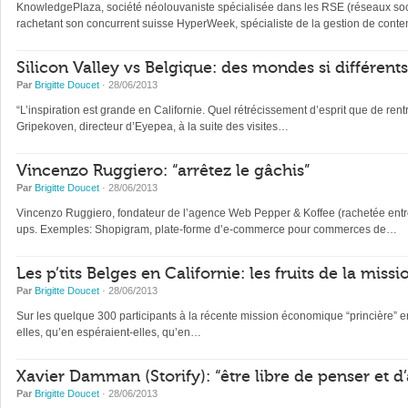
KnowledgePlaza, société néolouvaniste spécialisée dans les RSE (réseaux soci
rachetant son concurrent suisse HyperWeek, spécialiste de la gestion de cont
Silicon Valley vs Belgique: des mondes si différents
Par
Brigitte Doucet
· 28/06/2013
“L’inspiration est grande en Californie. Quel rétrécissement d’esprit que de rentr
Gripekoven, directeur d’Eyepea, à la suite des visites…
Vincenzo Ruggiero: “arrêtez le gâchis”
Par
Brigitte Doucet
· 28/06/2013
Vincenzo Ruggiero, fondateur de l’agence Web Pepper & Koffee (rachetée entre-te
ups. Exemples: Shopigram, plate-forme d’e-commerce pour commerces de…
Les p’tits Belges en Californie: les fruits de la mi
Par
Brigitte Doucet
· 28/06/2013
Sur les quelque 300 participants à la récente mission économique “princière” en 
elles, qu’en espéraient-elles, qu’en…
Xavier Damman (Storify): “être libre de penser et d
Par
Brigitte Doucet
· 28/06/2013