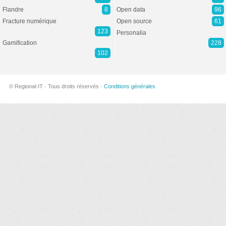
Flandre
8
Open data
96
Fracture numérique
Open source
61
123
Personalia
Gamification
228
102
© Regional-IT · Tous droits réservés ·
Conditions générales