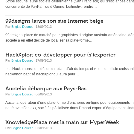
Stripe est une jeune société californienne (San Francisco) qui s’est lancée d
concurrente de PayPal.. ou d’Ogone. Leitmotiv: rendre…
99designs lance son site Internet belge
Par
Brigitte Doucet
· 18/09/2013
99designs, place de marché pour graphistes d’origine australo-américaine, dé
société a en effet décidé de localiser sa plate-forme…
HackXplor: co-développer pour (s’)exporter
Par
Brigitte Doucet
· 17/09/2013
Les Hackathons sont désormais dans l’air du temps et visent une liste croissan
hackathon baptisé hackXplor qui aura pour…
Auctelia débarque aux Pays-Bas
Par
Brigitte Doucet
· 06/09/2013
Auctelia, opérateur d’une plate-forme d’enchères en-ligne pour équipements indu
noué avec Fontexx, société spécialisée dans l’import-export d’équipements ind
KnowledgePlaza met la main sur HyperWeek
Par
Brigitte Doucet
· 03/09/2013