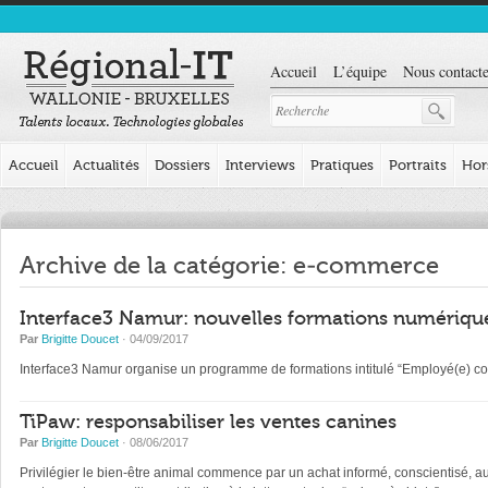
Accueil
L’équipe
Nous contacte
Accueil
Actualités
Dossiers
Interviews
Pratiques
Portraits
Hor
Archive de la catégorie: e-commerce
Interface3 Namur: nouvelles formations numériqu
Par
Brigitte Doucet
· 04/09/2017
Interface3 Namur organise un programme de formations intitulé “Employé(e) 
TiPaw: responsabiliser les ventes canines
Par
Brigitte Doucet
· 08/06/2017
Privilégier le bien-être animal commence par un achat informé, conscientisé, au