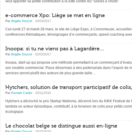
veut apporter sa petite contribution à la lutte contre les “usines à chiots”.
e-commerce Xpo: Liège se met en ligne
Par
Brigitte Doucet
· 24/03/2017
Ces lundi 27 et mardi 28 mars, le site de Liège Expo, à Coronmeuse, accueill
conférences thématiques, témoignages d’e-commerçants, speed coaching avec
Inoopa: si tu ne viens pas à Lagardère…
Par
Brigitte Doucet
· 02/03/2017
Inoopa, start-up qui propose une méthode permettant à un commerçant d’évaluer 
son modèle commercial. Place désormais à des partenariats dans l’espoir de mi
services seront plutôt des acteurs de plus grande taille…
Hytchers, solution de transport participatif de col
Par
Romain Carlier
· 03/11/2016
Hytchers a décroché le prix Startup Wallonia, décerné lors du KIKK Festival de Nam
lambda un acteur épisodique, contributif, à la livraison de colis pour petits com
écologique.
Le chocolat belge se distingue aussi en-ligne
Par
Brigitte Doucet
· 18/10/2016