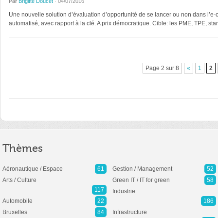
Par
Brigitte Doucet
· 04/07/2016
Une nouvelle solution d’évaluation d’opportunité de se lancer ou non dans l’e-co
automatisé, avec rapport à la clé. A prix démocratique. Cible: les PME, TPE, sta
Page 2 sur 8
«
1
2
Thèmes
Aéronautique / Espace
61
Gestion / Management
52
Arts / Culture
Green IT / IT for green
58
117
Industrie
Automobile
22
186
Bruxelles
84
Infrastructure