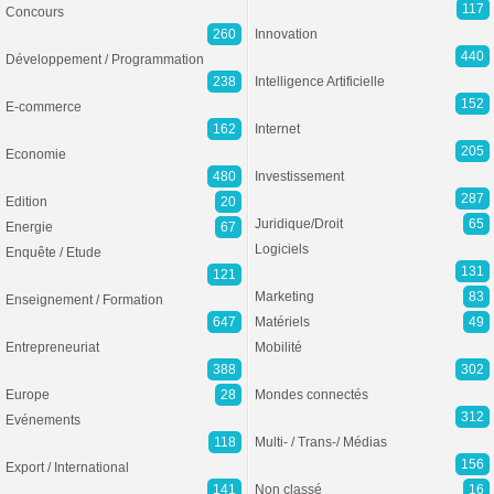
117
Concours
260
Innovation
440
Développement / Programmation
238
Intelligence Artificielle
152
E-commerce
162
Internet
205
Economie
480
Investissement
287
Edition
20
Juridique/Droit
65
Energie
67
Logiciels
Enquête / Etude
131
121
Marketing
83
Enseignement / Formation
647
Matériels
49
Entrepreneuriat
Mobilité
388
302
Europe
28
Mondes connectés
312
Evénements
118
Multi- / Trans-/ Médias
156
Export / International
141
Non classé
16