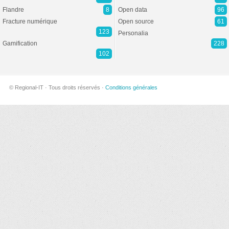
Flandre
8
Open data
96
Fracture numérique
Open source
61
123
Personalia
Gamification
228
102
© Regional-IT · Tous droits réservés ·
Conditions générales