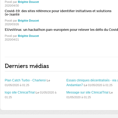
Posté par
Brigitte Doucet
2020/04/30
Covid-19: des sites référence pour identifier initiatives et solutions
(e-)santé
Posté par
Brigitte Doucet
2020/03/26
EUvsVirus: un hackathon pan-européen pour relever les défis du Covi
Posté par
Brigitte Doucet
2020/04/21
Derniers médias
Plan Catch Turbo - Charleroi
Essais cliniques décentralisés - via 
Le
Andamlan7
01/05/2020 à 01:25
Le
01/05/2020 à 01:25
logo site ClinicalTrial
Message sur site ClinicalTrial
Le
01/05/2020 à
Le
01:25
01/05/2020 à 01:25