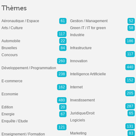
Thèmes
Aéronautique / Espace
61
Gestion / Management
52
Arts / Culture
Green IT / IT for green
58
117
Industrie
Automobile
22
186
Bruxelles
84
Infrastructure
117
Concours
260
Innovation
440
Développement / Programmation
238
Intelligence Artificielle
152
E-commerce
162
Internet
205
Economie
480
Investissement
287
Edition
20
Juridique/Droit
65
Energie
67
Logiciels
Enquête / Etude
131
121
Marketing
83
Enseignement / Formation