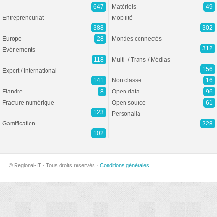
647
Matériels
49
Entrepreneuriat
Mobilité
388
302
Europe
28
Mondes connectés
312
Evénements
118
Multi- / Trans-/ Médias
156
Export / International
141
Non classé
16
Flandre
8
Open data
96
Fracture numérique
Open source
61
123
Personalia
Gamification
228
102
© Regional-IT · Tous droits réservés ·
Conditions générales