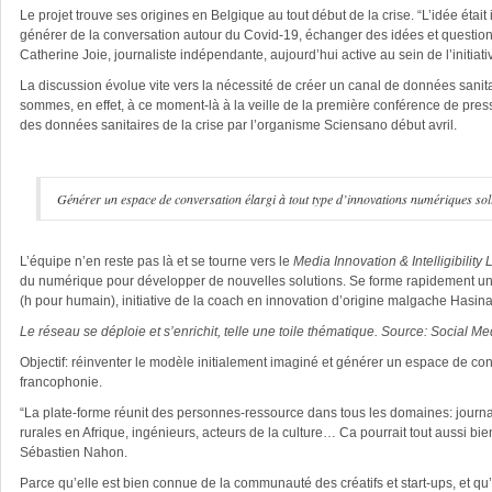
Le projet trouve ses origines en Belgique au tout début de la crise. “L’idée étai
générer de la conversation autour du Covid-19, échanger des idées et questionn
Catherine Joie, journaliste indépendante, aujourd’hui active au sein de l’initiati
La discussion évolue vite vers la nécessité de créer un canal de données sanita
sommes, en effet, à ce moment-là à la veille de la première conférence de pre
des données sanitaires de la crise par l’organisme Sciensano début avril.
Générer un espace de conversation élargi à tout type d’innovations numériques sol
L’équipe n’en reste pas là et se tourne vers le
Media Innovation & Intelligibility
du numérique pour développer de nouvelles solutions. Se forme rapidement u
(h pour humain), initiative de la coach en innovation d’origine malgache Hasin
Le réseau se déploie et s’enrichit, telle une toile thématique. Source: Social M
Objectif: réinventer le modèle initialement imaginé et générer un espace de co
francophonie.
“La plate-forme réunit des personnes-ressource dans tous les domaines: journali
rurales en Afrique, ingénieurs, acteurs de la culture… Ca pourrait tout aussi b
Sébastien Nahon.
Parce qu’elle est bien connue de la communauté des créatifs et start-ups, et qu’