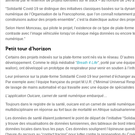
alimenté par le réservoir de projets identifiés sur le
slack
– au nombre de 140 à l
“Solidarité Covid-19 se distingue des initiatives classiques basées sur la dyn
numérique de l’Organisation de la Francophonie, que l’on connaît notamment p
construisons autour des projets ensemble”, c’est la dialectique autour des projets
Selon Henri Monceau, qui pilote le projet, l’existence de ce type de plate-forme 
contraste avec l’image véhiculée lorsqu’on évoque méga données ou encore tec
numérique.”
Petit tour d’horizon
Certains des projets indexés sur la plate-forme sont nés via le réseau. D’autres
développement. Comme le déjà médiatisé “
Breath 4 Life
”, porté par une équip
wallon), ont développé un prototype de respirateur pour venir en soutien à l’inf
Leur présence sur la plate-forme Solidarité Covid-19 leur permet d’échanger ave
Par exemple avec l’équipe française du projet M.U.R. (“Minimal Universal Resp
de lavage de mains automatisé et qui travaille avec une équipe de spécialistes de
L’application Ouicare, carnet de santé numérique embarqué…
Toujours dans le registre de la santé, ouicare est un carnet de santé numéri
multidisciplinaire en réponse au fort taux de mortalité en Afrique subsaharien
Les données de santé étaient justement le point de départ de l’initiative “Solida
y trouve des visualisations de données tunisiennes, des tableaux de bord inte
données locales dans tous les pays. Ces données soulignent l’épineuse question
l’heure du recours au “contact tracing” pour lutter contre la propagation du Covi