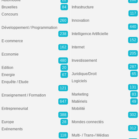
Automobile
22
186
Bruxelles
84
Infrastructure
117
Concours
260
Innovation
440
Développement / Programmation
238
Intelligence Artificielle
152
E-commerce
162
Internet
205
Economie
480
Investissement
287
Edition
20
Juridique/Droit
65
Energie
67
Logiciels
Enquête / Etude
131
121
Marketing
83
Enseignement / Formation
647
Matériels
49
Entrepreneuriat
Mobilité
388
302
Europe
28
Mondes connectés
312
Evénements
118
Multi- / Trans-/ Médias