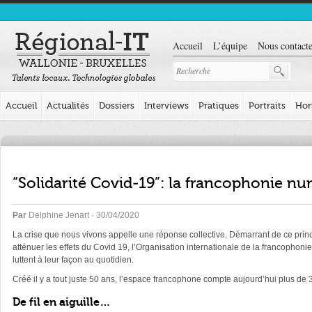
Accueil
L’équipe
Nous contacte
Accueil
Actualités
Dossiers
Interviews
Pratiques
Portraits
Hor
“Solidarité Covid-19”: la francophonie nu
Par
Delphine Jenart
· 30/04/2020
La crise que nous vivons appelle une réponse collective. Démarrant de ce princ
atténuer les effets du Covid 19, l’Organisation internationale de la francophoni
luttent à leur façon au quotidien.
Créé il y a tout juste 50 ans, l’espace francophone compte aujourd’hui plus de 3
De fil en aiguille…