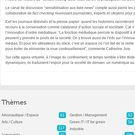
Le canal de discussion “sensibilisation aux
fake news
” compte aussi parmi les p
collaborative de
fact checking
réunissant journalistes, experts et citoyens pour p
Exit les journaux télévisés et la presse papier: quand les historiens raconteron
recours à la conversation comme catalyseur d’action sociale et sociétale. Car s’i
l’innovation d’ordre médiatique: “La fonction médiatique percole le dispositif à d
peuvent y prendre le pouls de la société. On y trouve aussi de l’info sur l’inno
médias. Et pour les utilisateurs du
slack
, c’est un espace où l’on fait de la veille
pour éviter de réinventer la roue continuellement”,
commente Catherine Joie.
Sur cette agora virtuelle, à l’image du confinement, le temps semble s’être dist
dynamiques, ils traduisent l’espoir pour la société de demain: un numérique au 
Thèmes
Aéronautique / Espace
61
Gestion / Management
52
Arts / Culture
Green IT / IT for green
58
117
Industrie