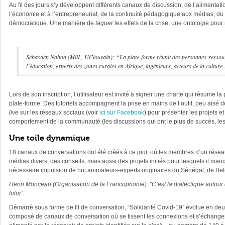
Au fil des jours s’y développent différents canaux de discussion, de l’alimentatio
l’économie et à l’entrepreneuriat, de la continuité pédagogique aux médias, d
démocratique. Une manière de
taguer
les effets de la crise, une ontologie pour
Sébastien Nahon (MiiL, UClouvain): “La plate-forme réunit des personnes-ressource
l’éducation, experts des zones rurales en Afrique, ingénieurs, acteurs de la cultur
Lors de son inscription, l’utilisateur est invité à signer une charte qui résume
plate-forme. Des tutoriels accompagnent la prise en mains de l’outil, peu aisé d
live
sur les réseaux sociaux (voir
ici sur Facebook
) pour présenter les projets e
comportement de la communauté (les discussions qui ont le plus de succès, le
Une toile dynamique
18 canaux de conversations ont été créés à ce jour, où les membres d’un réseau
médias divers, des conseils, mais aussi des projets initiés pour lesquels il m
nécessaire impulsion de hui animateurs-experts originaires du Sénégal, de Be
Henri Monceau (Organisation de la Francophonie): “C’est la dialectique autour de
futur”.
Démarré sous forme de fil de conversation, “Solidarité Covid-19” évolue en deux
composé de canaux de conversation où se tissent les connexions et s’échangent l