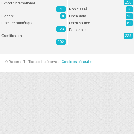
156
Export / International
141
Non classé
16
Flandre
8
Open data
96
Fracture numérique
Open source
61
123
Personalia
Gamification
228
102
© Regional-IT · Tous droits réservés ·
Conditions générales