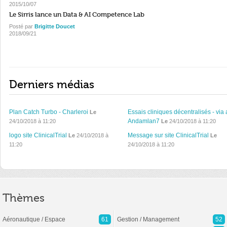
2015/10/07
Le Sirris lance un Data & AI Competence Lab
Posté par
Brigitte Doucet
2018/09/21
Derniers médias
Plan Catch Turbo - Charleroi
Essais cliniques décentralisés - via 
Le
Andamlan7
24/10/2018 à 11:20
Le
24/10/2018 à 11:20
logo site ClinicalTrial
Message sur site ClinicalTrial
Le
24/10/2018 à
Le
11:20
24/10/2018 à 11:20
Thèmes
Aéronautique / Espace
61
Gestion / Management
52