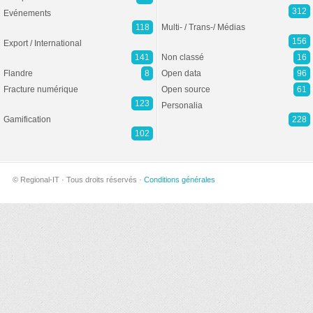
312
Evénements
118
Multi- / Trans-/ Médias
156
Export / International
141
Non classé
16
Flandre
8
Open data
96
Fracture numérique
Open source
61
123
Personalia
Gamification
228
102
© Regional-IT · Tous droits réservés ·
Conditions générales