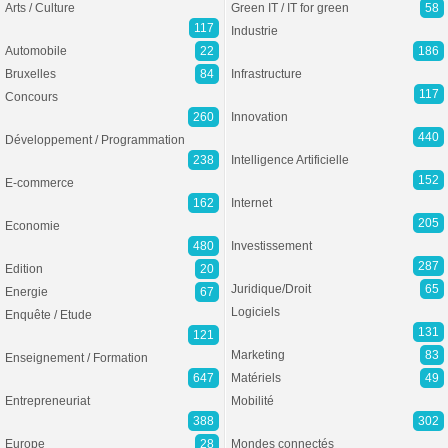
Arts / Culture
Green IT / IT for green
58
117
Industrie
Automobile
22
186
Bruxelles
84
Infrastructure
117
Concours
260
Innovation
440
Développement / Programmation
238
Intelligence Artificielle
152
E-commerce
162
Internet
205
Economie
480
Investissement
287
Edition
20
Juridique/Droit
65
Energie
67
Logiciels
Enquête / Etude
131
121
Marketing
83
Enseignement / Formation
647
Matériels
49
Entrepreneuriat
Mobilité
388
302
Europe
28
Mondes connectés