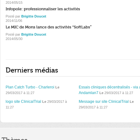
2014/05/15
Infopole: professionnaliser les activités
Posté par
Brigitte Doucet
2014/11/06
Le MIC de Mons lance des activités “SoftLabs”
Posté par
Brigitte Doucet
2014/05/30
Derniers médias
Plan Catch Turbo - Charleroi
Essais cliniques décentralisés - via 
Le
Andamlan7
29/03/2017 à 11:27
Le
29/03/2017 à 11:27
logo site ClinicalTrial
Message sur site ClinicalTrial
Le
29/03/2017 à
Le
11:27
29/03/2017 à 11:27