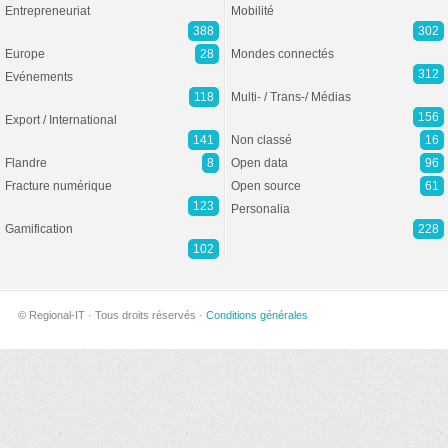
Entrepreneuriat
Mobilité
388
302
Europe
28
Mondes connectés
312
Evénements
118
Multi- / Trans-/ Médias
156
Export / International
141
Non classé
16
Flandre
8
Open data
96
Fracture numérique
Open source
61
123
Personalia
Gamification
228
102
© Regional-IT · Tous droits réservés ·
Conditions générales