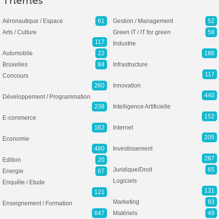
Thèmes
Aéronautique / Espace
61
Gestion / Management
52
Arts / Culture
Green IT / IT for green
58
117
Industrie
Automobile
22
186
Bruxelles
84
Infrastructure
117
Concours
260
Innovation
440
Développement / Programmation
238
Intelligence Artificielle
152
E-commerce
162
Internet
205
Economie
480
Investissement
287
Edition
20
Juridique/Droit
65
Energie
67
Logiciels
Enquête / Etude
131
121
Marketing
83
Enseignement / Formation
647
Matériels
49