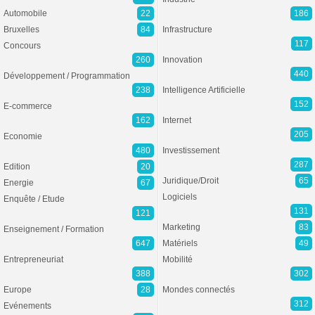
Automobile
22
186
Bruxelles
84
Infrastructure
117
Concours
260
Innovation
440
Développement / Programmation
238
Intelligence Artificielle
152
E-commerce
162
Internet
205
Economie
480
Investissement
287
Edition
20
Juridique/Droit
65
Energie
67
Logiciels
Enquête / Etude
131
121
Marketing
83
Enseignement / Formation
647
Matériels
49
Entrepreneuriat
Mobilité
388
302
Europe
28
Mondes connectés
312
Evénements