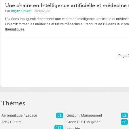
Une chaire en Intelligence artificielle et médecin
Par
Brigitte Doucet
· 24/10/2022
L’UMons inaugurait récemment une chaire en intelligence artificielle et médec
Objectif: former les médecins et futurs médecins au recours de l'IA dans leur
thématiques.
Page 2
Thèmes
Aéronautique / Espace
61
Gestion / Management
52
Arts / Culture
Green IT / IT for green
58
117
Industrie