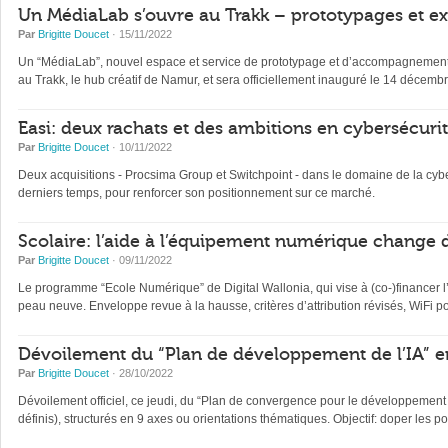
Un MédiaLab s’ouvre au Trakk – prototypages et e
Par
Brigitte Doucet
· 15/11/2022
Un “MédiaLab”, nouvel espace et service de prototypage et d’accompagnement, des
au Trakk, le hub créatif de Namur, et sera officiellement inauguré le 14 décembr
Easi: deux rachats et des ambitions en cybersécuri
Par
Brigitte Doucet
· 10/11/2022
Deux acquisitions - Procsima Group et Switchpoint - dans le domaine de la cyb
derniers temps, pour renforcer son positionnement sur ce marché.
Scolaire: l’aide à l’équipement numérique change 
Par
Brigitte Doucet
· 09/11/2022
Le programme “Ecole Numérique” de Digital Wallonia, qui vise à (co-)financer 
peau neuve. Enveloppe revue à la hausse, critères d’attribution révisés, WiFi po
Dévoilement du “Plan de développement de l’IA” e
Par
Brigitte Doucet
· 28/10/2022
Dévoilement officiel, ce jeudi, du “Plan de convergence pour le développement de
définis), structurés en 9 axes ou orientations thématiques. Objectif: doper les 