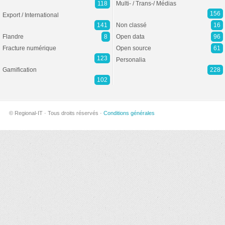
118
Multi- / Trans-/ Médias
156
Export / International
141
Non classé
16
Flandre
8
Open data
96
Fracture numérique
Open source
61
123
Personalia
Gamification
228
102
© Regional-IT · Tous droits réservés ·
Conditions générales