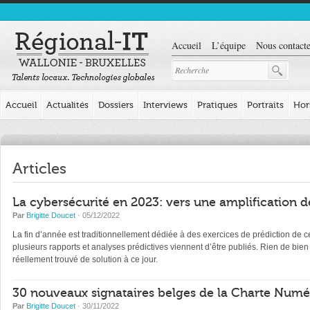
Accueil
L’équipe
Nous contacte
Accueil
Actualités
Dossiers
Interviews
Pratiques
Portraits
Hor
Articles
La cybersécurité en 2023: vers une amplificatio
Par
Brigitte Doucet
· 05/12/2022
La fin d’année est traditionnellement dédiée à des exercices de prédiction de 
plusieurs rapports et analyses prédictives viennent d’être publiés. Rien de b
réellement trouvé de solution à ce jour.
30 nouveaux signataires belges de la Charte Num
Par
Brigitte Doucet
· 30/11/2022