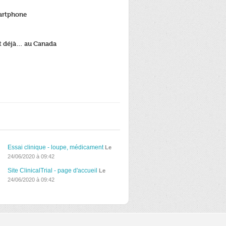
martphone
et déjà… au Canada
Essai clinique - loupe, médicament
Le
24/06/2020 à 09:42
Site ClinicalTrial - page d'accueil
Le
24/06/2020 à 09:42