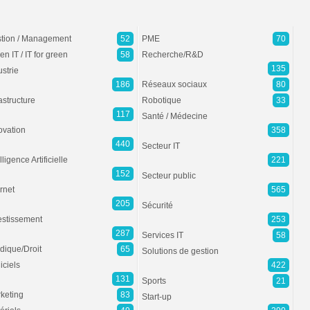
tion / Management
52
PME
70
en IT / IT for green
58
Recherche/R&D
135
ustrie
186
Réseaux sociaux
80
rastructure
Robotique
33
117
Santé / Médecine
ovation
358
440
Secteur IT
lligence Artificielle
221
152
Secteur public
ernet
565
205
Sécurité
estissement
253
287
Services IT
58
idique/Droit
65
Solutions de gestion
iciels
422
131
Sports
21
keting
83
Start-up