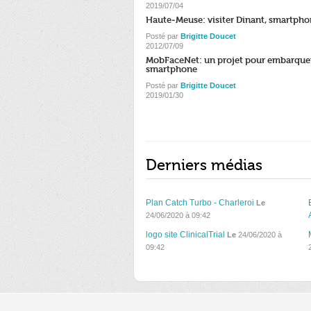
2019/07/04
Haute-Meuse: visiter Dinant, smartpho
Posté par
Brigitte Doucet
2012/07/09
MobFaceNet: un projet pour embarquer
smartphone
Posté par
Brigitte Doucet
2019/01/30
Derniers médias
Plan Catch Turbo - Charleroi
Le
24/06/2020 à 09:42
logo site ClinicalTrial
Le
24/06/2020 à
09:42