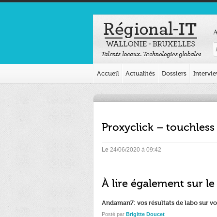
A
Accueil
Actualités
Dossiers
Intervi
Proxyclick – touchles
Le
24/06/2020 à 09:42
À lire également sur le
Andaman7: vos résultats de labo sur v
Posté par
Brigitte Doucet