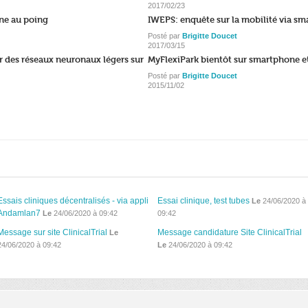
2017/02/23
ne au poing
IWEPS: enquête sur la mobilité via s
Posté par
Brigitte Doucet
2017/03/15
 des réseaux neuronaux légers sur
MyFlexiPark bientôt sur smartphone 
Posté par
Brigitte Doucet
2015/11/02
Essais cliniques décentralisés - via appli
Essai clinique, test tubes
Le
24/06/2020 à
Andamlan7
Le
24/06/2020 à 09:42
09:42
Message sur site ClinicalTrial
Message candidature Site ClinicalTrial
Le
24/06/2020 à 09:42
Le
24/06/2020 à 09:42