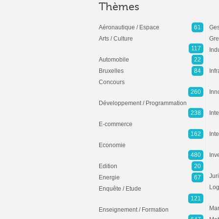
Thèmes
Aéronautique / Espace
61
Ges
Arts / Culture
Gre
117
Ind
Automobile
22
Bruxelles
84
Inf
Concours
260
Inn
Développement / Programmation
238
Inte
E-commerce
162
Int
Economie
480
Inv
Edition
20
Jur
Energie
67
Log
Enquête / Etude
121
Mar
Enseignement / Formation