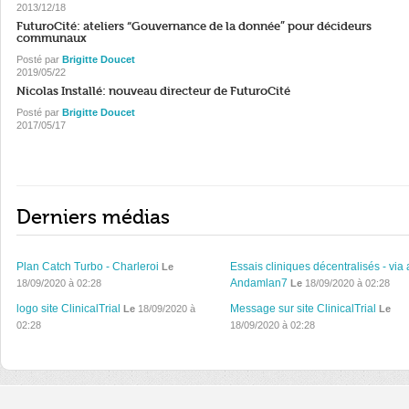
2013/12/18
FuturoCité: ateliers “Gouvernance de la donnée” pour décideurs
communaux
Posté par
Brigitte Doucet
2019/05/22
Nicolas Installé: nouveau directeur de FuturoCité
Posté par
Brigitte Doucet
2017/05/17
Derniers médias
Plan Catch Turbo - Charleroi
Essais cliniques décentralisés - via 
Le
Andamlan7
18/09/2020 à 02:28
Le
18/09/2020 à 02:28
logo site ClinicalTrial
Message sur site ClinicalTrial
Le
18/09/2020 à
Le
02:28
18/09/2020 à 02:28