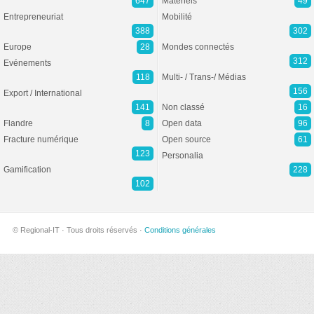
647
Matériels
49
Entrepreneuriat
Mobilité
388
302
Europe
28
Mondes connectés
312
Evénements
118
Multi- / Trans-/ Médias
156
Export / International
141
Non classé
16
Flandre
8
Open data
96
Fracture numérique
Open source
61
123
Personalia
Gamification
228
102
© Regional-IT · Tous droits réservés ·
Conditions générales