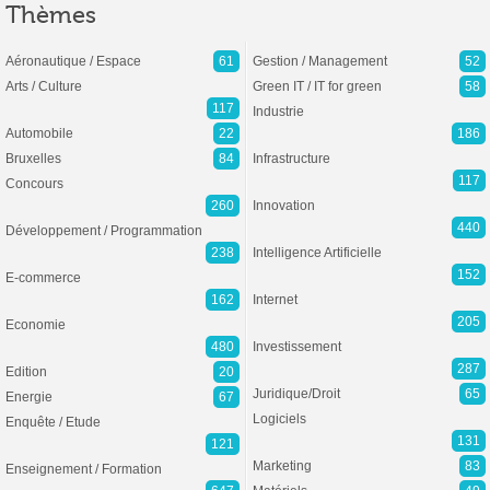
Thèmes
Aéronautique / Espace
61
Gestion / Management
52
Arts / Culture
Green IT / IT for green
58
117
Industrie
Automobile
22
186
Bruxelles
84
Infrastructure
117
Concours
260
Innovation
440
Développement / Programmation
238
Intelligence Artificielle
152
E-commerce
162
Internet
205
Economie
480
Investissement
287
Edition
20
Juridique/Droit
65
Energie
67
Logiciels
Enquête / Etude
131
121
Marketing
83
Enseignement / Formation