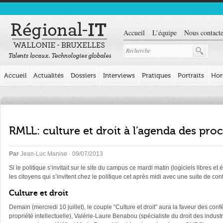
Accueil
L’équipe
Nous contacte
Accueil
Actualités
Dossiers
Interviews
Pratiques
Portraits
Hor
RMLL: culture et droit à l’agenda des pro
Par
Jean-Luc Manise
· 09/07/2013
Si le politique s’invitait sur le site du campus ce mardi matin (logiciels libre
les citoyens qui s’invitent chez le politique cet après midi avec une suite de co
Culture et droit
Demain (mercredi 10 juillet), le couple “Culture et droit” aura la faveur des c
propriété intellectuelle), Valérie-Laure Benabou (spécialiste du droit des indust