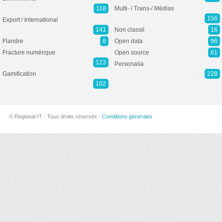
118
Multi- / Trans-/ Médias
156
Export / International
141
Non classé
16
Flandre
8
Open data
96
Fracture numérique
Open source
61
123
Personalia
Gamification
228
102
© Regional-IT · Tous droits réservés ·
Conditions générales