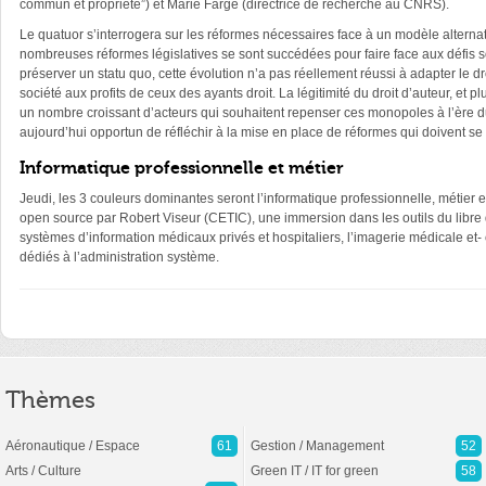
commun et propriété”) et Marie Farge (directrice de recherche au CNRS).
Le quatuor s’interrogera sur les réformes nécessaires face à un modèle alternati
nombreuses réformes législatives se sont succédées pour faire face aux défis 
préserver un statu quo, cette évolution n’a pas réellement réussi à adapter le d
société aux profits de ceux des ayants droit. La légitimité du droit d’auteur, et p
un nombre croissant d’acteurs qui souhaitent repenser ces monopoles à l’ère d
aujourd’hui opportun de réfléchir à la mise en place de réformes qui doivent se m
Informatique professionnelle et métier
Jeudi, les 3 couleurs dominantes seront l’informatique professionnelle, métier 
open source par Robert Viseur (CETIC), une immersion dans les outils du libre di
systèmes d’information médicaux privés et hospitaliers, l’imagerie médicale et-
dédiés à l’administration système.
Thèmes
Aéronautique / Espace
61
Gestion / Management
52
Arts / Culture
Green IT / IT for green
58