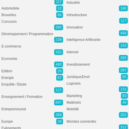
117
Industrie
Automobile
22
186
Bruxelles
84
Infrastructure
117
Concours
260
Innovation
440
Développement / Programmation
238
Intelligence Artificielle
152
E-commerce
162
Internet
205
Economie
480
Investissement
287
Edition
20
Juridique/Droit
65
Energie
67
Logiciels
Enquête / Etude
131
121
Marketing
83
Enseignement / Formation
647
Matériels
49
Entrepreneuriat
Mobilité
388
302
Europe
28
Mondes connectés
312
Evénements