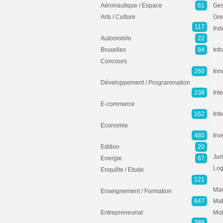
Aéronautique / Espace
61
Ges
Arts / Culture
Gre
117
Ind
Automobile
22
Bruxelles
84
Inf
Concours
260
Inn
Développement / Programmation
238
Inte
E-commerce
162
Int
Economie
480
Inv
Edition
20
Jur
Energie
67
Log
Enquête / Etude
121
Mar
Enseignement / Formation
647
Mat
Entrepreneuriat
Mob
388