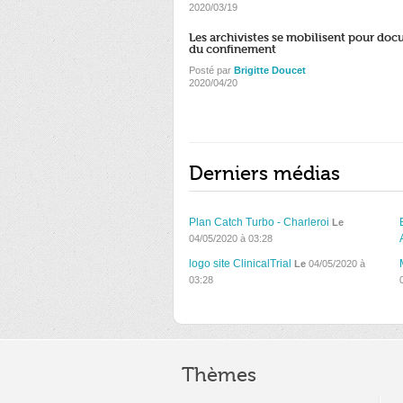
2020/03/19
Les archivistes se mobilisent pour doc
du confinement
Posté par
Brigitte Doucet
2020/04/20
Derniers médias
Plan Catch Turbo - Charleroi
Le
04/05/2020 à 03:28
logo site ClinicalTrial
Le
04/05/2020 à
03:28
Thèmes