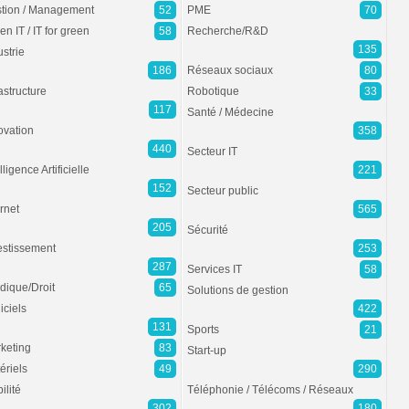
tion / Management
52
PME
70
en IT / IT for green
58
Recherche/R&D
135
ustrie
186
Réseaux sociaux
80
rastructure
Robotique
33
117
Santé / Médecine
ovation
358
440
Secteur IT
lligence Artificielle
221
152
Secteur public
ernet
565
205
Sécurité
estissement
253
287
Services IT
58
idique/Droit
65
Solutions de gestion
iciels
422
131
Sports
21
keting
83
Start-up
ériels
49
290
ilité
Téléphonie / Télécoms / Réseaux
302
180