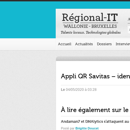
A
Accueil
Actualités
Dossiers
Intervi
Appli QR Savitas – iden
Le
04/05/2020 à 03:28
À lire également sur le
Andaman7 et DNAlytics s’attaquent au
Posté par
Brigitte Doucet