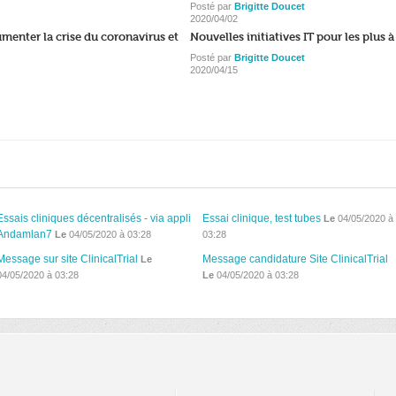
Posté par
Brigitte Doucet
2020/04/02
umenter la crise du coronavirus et
Nouvelles initiatives IT pour les plus 
Posté par
Brigitte Doucet
2020/04/15
Essais cliniques décentralisés - via appli
Essai clinique, test tubes
Le
04/05/2020 à
Andamlan7
Le
04/05/2020 à 03:28
03:28
Message sur site ClinicalTrial
Message candidature Site ClinicalTrial
Le
04/05/2020 à 03:28
Le
04/05/2020 à 03:28