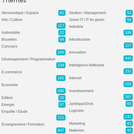
Thèmes
Aéronautique / Espace
61
Gestion / Management
52
Arts / Culture
Green IT / IT for green
58
117
Industrie
Automobile
22
186
Bruxelles
84
Infrastructure
117
Concours
260
Innovation
440
Développement / Programmation
238
Intelligence Artificielle
152
E-commerce
162
Internet
205
Economie
480
Investissement
287
Edition
20
Juridique/Droit
65
Energie
67
Logiciels
Enquête / Etude
131
121
Marketing
83
Enseignement / Formation
647
Matériels
49