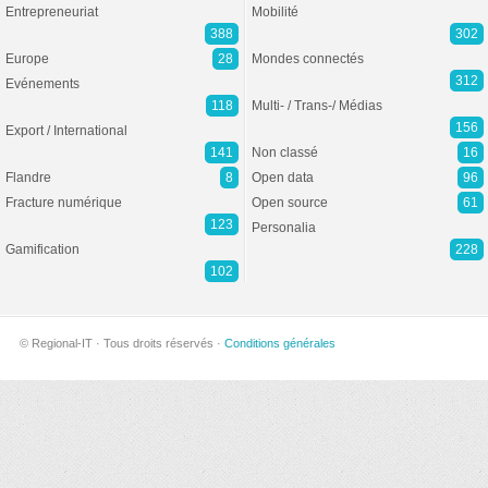
Entrepreneuriat
Mobilité
388
302
Europe
28
Mondes connectés
312
Evénements
118
Multi- / Trans-/ Médias
156
Export / International
141
Non classé
16
Flandre
8
Open data
96
Fracture numérique
Open source
61
123
Personalia
Gamification
228
102
© Regional-IT · Tous droits réservés ·
Conditions générales