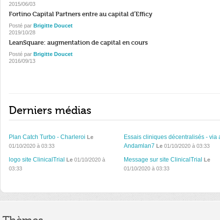
2015/06/03
Fortino Capital Partners entre au capital d’Efficy
Posté par
Brigitte Doucet
2019/10/28
LeanSquare: augmentation de capital en cours
Posté par
Brigitte Doucet
2016/09/13
Derniers médias
Plan Catch Turbo - Charleroi
Essais cliniques décentralisés - via 
Le
Andamlan7
01/10/2020 à 03:33
Le
01/10/2020 à 03:33
logo site ClinicalTrial
Message sur site ClinicalTrial
Le
01/10/2020 à
Le
03:33
01/10/2020 à 03:33