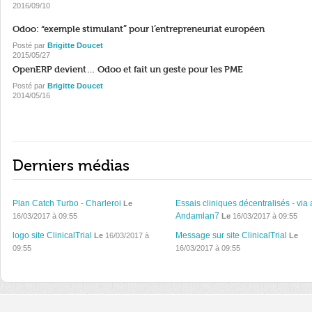
2016/09/10
Odoo: “exemple stimulant” pour l’entrepreneuriat européen
Posté par
Brigitte Doucet
2015/05/27
OpenERP devient… Odoo et fait un geste pour les PME
Posté par
Brigitte Doucet
2014/05/16
Derniers médias
Plan Catch Turbo - Charleroi
Essais cliniques décentralisés - via 
Le
Andamlan7
16/03/2017 à 09:55
Le
16/03/2017 à 09:55
logo site ClinicalTrial
Message sur site ClinicalTrial
Le
16/03/2017 à
Le
09:55
16/03/2017 à 09:55