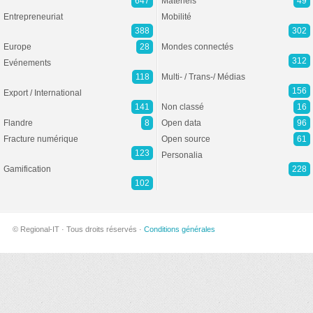
647
Matériels
49
Entrepreneuriat
Mobilité
388
302
Europe
28
Mondes connectés
312
Evénements
118
Multi- / Trans-/ Médias
156
Export / International
141
Non classé
16
Flandre
8
Open data
96
Fracture numérique
Open source
61
123
Personalia
Gamification
228
102
© Regional-IT · Tous droits réservés ·
Conditions générales