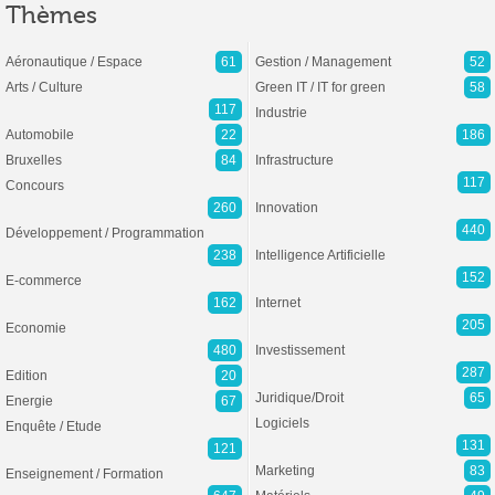
Thèmes
Aéronautique / Espace
61
Gestion / Management
52
Arts / Culture
Green IT / IT for green
58
117
Industrie
Automobile
22
186
Bruxelles
84
Infrastructure
117
Concours
260
Innovation
440
Développement / Programmation
238
Intelligence Artificielle
152
E-commerce
162
Internet
205
Economie
480
Investissement
287
Edition
20
Juridique/Droit
65
Energie
67
Logiciels
Enquête / Etude
131
121
Marketing
83
Enseignement / Formation