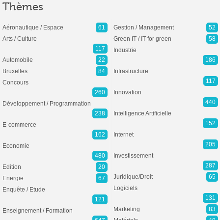
Thèmes
Aéronautique / Espace
61
Gestion / Management
52
Arts / Culture
Green IT / IT for green
58
117
Industrie
Automobile
22
186
Bruxelles
84
Infrastructure
117
Concours
260
Innovation
440
Développement / Programmation
238
Intelligence Artificielle
152
E-commerce
162
Internet
205
Economie
480
Investissement
287
Edition
20
Juridique/Droit
65
Energie
67
Logiciels
Enquête / Etude
131
121
Marketing
83
Enseignement / Formation