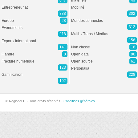
647
Matériels
49
Entrepreneuriat
Mobilité
388
302
Europe
28
Mondes connectés
312
Evénements
118
Multi- / Trans-/ Médias
156
Export / International
141
Non classé
16
Flandre
8
Open data
96
Fracture numérique
Open source
61
123
Personalia
Gamification
228
102
© Regional-IT · Tous droits réservés ·
Conditions générales