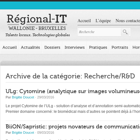
Accueil
L’équipe
Nous contacte
Accueil
Actualités
Dossiers
Interviews
Pratiques
Portraits
Hor
Archive de la catégorie: Recherche/R&D
ULg: Cytomine (analytique sur images volumineus
Par
Brigitte Doucet
· 29/03/2016
Le projet Cytomine de l’ULg - solution d’analyse et d’annotation semi-automat
Premier domaine concerné: le biomédical mais d’autres se pointent déjà à l’horizon
BiiON/Sapristic: projets novateurs de communicatio
Par
Brigitte Doucet
· 09/03/2016