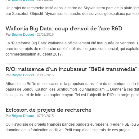
Un projet de recherche initié dans le cadre de Skywin tirera parti de la plate-fo
par Spacebel. Objectif: “dynamiser le marché des services géospatiaux par les
Wallonia Big Data: coup d’envoi de l’axe R&D
Par
Brigitte Doucet
· 22/02/2016
La “Plateforme Big Data” wallonne a officiellement été inaugurée ce vendredi
premiers projets de recherche ont été définis. L’organe commercial, qui exploiter
commercialisation au début 2017.
R/O: naissance d’un incubateur “BéDé transmédia” 
Par
Brigitte Doucet
· 23/12/2015
Affranchir la BéDé de ses cases et la propulser dans l’ère du numérique et du 
papas de Spirou, Gaston, des Schtroumpfs, du Marsupilami… Donner à ces (futur
limite plus - et de loin - au papier-crayon. Tel est l’objectif de R/O, un projet publ
Eclosion de projets de recherche
Par
Brigitte Doucet
· 07/10/2015
Qu’il s’agisse de projets financés par des budgets européens (Feder, FSE) ou w
domaine de la fabrication additive. Petit coup d’oeil sur trois de ces projets.