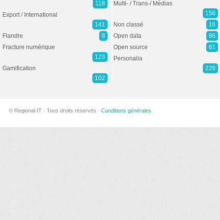
118
Multi- / Trans-/ Médias
156
Export / International
141
Non classé
16
Flandre
8
Open data
96
Fracture numérique
Open source
61
123
Personalia
Gamification
228
102
© Regional-IT · Tous droits réservés ·
Conditions générales