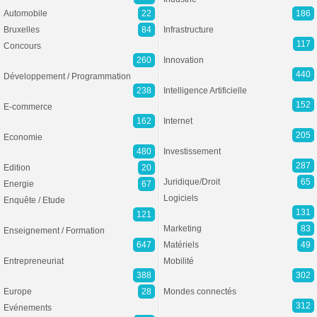
Automobile
22
186
Bruxelles
84
Infrastructure
117
Concours
260
Innovation
440
Développement / Programmation
238
Intelligence Artificielle
152
E-commerce
162
Internet
205
Economie
480
Investissement
287
Edition
20
Juridique/Droit
65
Energie
67
Logiciels
Enquête / Etude
131
121
Marketing
83
Enseignement / Formation
647
Matériels
49
Entrepreneuriat
Mobilité
388
302
Europe
28
Mondes connectés
312
Evénements