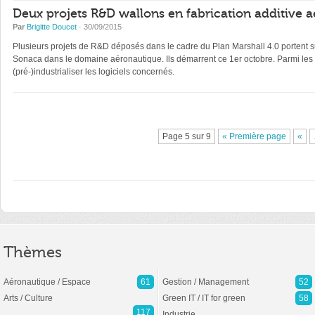
Deux projets R&D wallons en fabrication additive 
Par
Brigitte Doucet
· 30/09/2015
Plusieurs projets de R&D déposés dans le cadre du Plan Marshall 4.0 portent su
Sonaca dans le domaine aéronautique. Ils démarrent ce 1er octobre. Parmi les o
(pré-)industrialiser les logiciels concernés.
Page 5 sur 9
« Première page
«
Thèmes
Aéronautique / Espace
61
Gestion / Management
52
Arts / Culture
Green IT / IT for green
58
117
Industrie