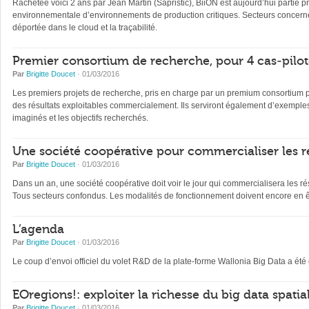
Rachetée voici 2 ans par Jean Martin (Sapristic), BiiON est aujourd’hui partie 
environnementale d’environnements de production critiques. Secteurs concernés:
déportée dans le cloud et la traçabilité.
Premier consortium de recherche, pour 4 cas-pilo
Par
Brigitte Doucet
· 01/03/2016
Les premiers projets de recherche, pris en charge par un premium consortium publ
des résultats exploitables commercialement. Ils serviront également d’exemples
imaginés et les objectifs recherchés.
Une société coopérative pour commercialiser les ré
Par
Brigitte Doucet
· 01/03/2016
Dans un an, une société coopérative doit voir le jour qui commercialisera les r
Tous secteurs confondus. Les modalités de fonctionnement doivent encore en être
L’agenda
Par
Brigitte Doucet
· 01/03/2016
Le coup d’envoi officiel du volet R&D de la plate-forme Wallonia Big Data a été
EOregions!: exploiter la richesse du big data spatia
Par
Brigitte Doucet
· 01/03/2016