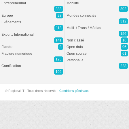
Entrepreneuriat
Mobilité
388
302
Europe
28
Mondes connectés
312
Evénements
118
Multi- / Trans-/ Médias
156
Export / International
141
Non classé
16
Flandre
8
Open data
96
Fracture numérique
Open source
61
123
Personalia
Gamification
228
102
© Regional-IT · Tous droits réservés ·
Conditions générales