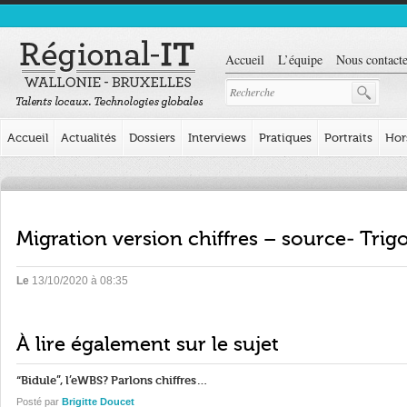
Accueil
L’équipe
Nous contacte
Accueil
Actualités
Dossiers
Interviews
Pratiques
Portraits
Hor
Migration version chiffres – source- Tri
Le
13/10/2020 à 08:35
À lire également sur le sujet
“Bidule”, l’eWBS? Parlons chiffres…
Posté par
Brigitte Doucet