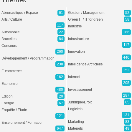
Thèmes
Aéronautique / Espace
61
Gestion / Management
52
Arts / Culture
Green IT / IT for green
58
117
Industrie
Automobile
22
186
Bruxelles
84
Infrastructure
117
Concours
260
Innovation
440
Développement / Programmation
238
Intelligence Artificielle
152
E-commerce
162
Internet
205
Economie
480
Investissement
287
Edition
20
Juridique/Droit
65
Energie
67
Logiciels
Enquête / Etude
131
121
Marketing
83
Enseignement / Formation
647
Matériels
49