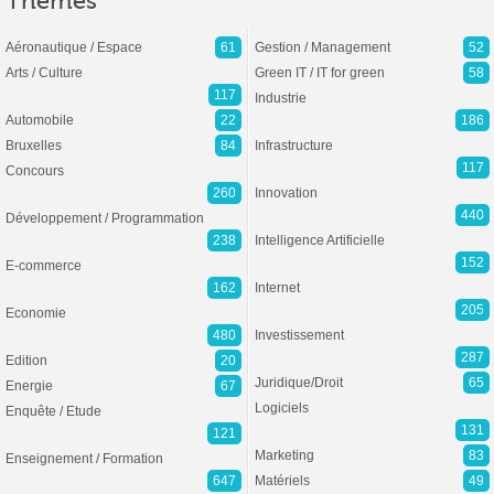
Thèmes
Aéronautique / Espace
61
Gestion / Management
52
Arts / Culture
Green IT / IT for green
58
117
Industrie
Automobile
22
186
Bruxelles
84
Infrastructure
117
Concours
260
Innovation
440
Développement / Programmation
238
Intelligence Artificielle
152
E-commerce
162
Internet
205
Economie
480
Investissement
287
Edition
20
Juridique/Droit
65
Energie
67
Logiciels
Enquête / Etude
131
121
Marketing
83
Enseignement / Formation
647
Matériels
49