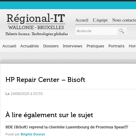
Accueil
L’équipe
Nous contacte
Accueil
Actualités
Dossiers
Interviews
Pratiques
Portraits
Hor
HP Repair Center – Bisoft
Le
24/08/2020 à 03:55
À lire également sur le sujet
BDE (BiSoft) reprend la clientèle Luxembourg de Proximus SpearIT
Posté par
Brigitte Doucet