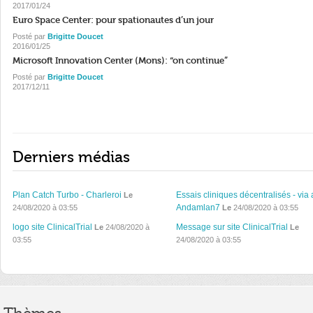
2017/01/24
Euro Space Center: pour spationautes d’un jour
Posté par
Brigitte Doucet
2016/01/25
Microsoft Innovation Center (Mons): “on continue”
Posté par
Brigitte Doucet
2017/12/11
Derniers médias
Plan Catch Turbo - Charleroi
Essais cliniques décentralisés - via 
Le
Andamlan7
24/08/2020 à 03:55
Le
24/08/2020 à 03:55
logo site ClinicalTrial
Message sur site ClinicalTrial
Le
24/08/2020 à
Le
03:55
24/08/2020 à 03:55