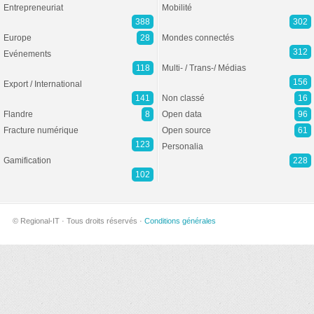
Entrepreneuriat
Mobilité
388
302
Europe
28
Mondes connectés
312
Evénements
118
Multi- / Trans-/ Médias
156
Export / International
141
Non classé
16
Flandre
8
Open data
96
Fracture numérique
Open source
61
123
Personalia
Gamification
228
102
© Regional-IT · Tous droits réservés ·
Conditions générales