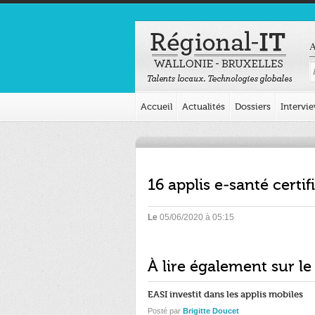
A
Accueil
Actualités
Dossiers
Intervi
16 applis e-santé cert
Le
05/06/2020 à 05:15
À lire également sur le
EASI investit dans les applis mobiles
Posté par
Brigitte Doucet