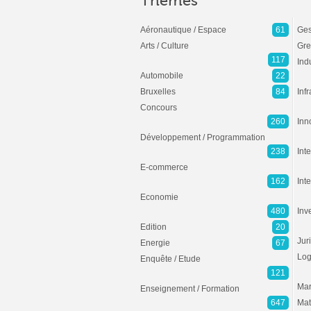
Thèmes
Aéronautique / Espace
61
Ges
Arts / Culture
Gre
117
Ind
Automobile
22
Bruxelles
84
Inf
Concours
260
Inn
Développement / Programmation
238
Inte
E-commerce
162
Int
Economie
480
Inv
Edition
20
Jur
Energie
67
Log
Enquête / Etude
121
Mar
Enseignement / Formation
647
Mat