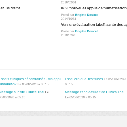
2016/02/01
 et TriCount
IRIS: nouvelles applis de numérisatio
Posté par
Brigitte Doucet
2014/10/31
Vers une évaluation labellisante des a
Posté par
Brigitte Doucet
2018/02/20
Essais cliniques décentralisés - via appli
Essai clinique, test tubes
Le
05/06/2020 à
Andamlan7
Le
05/06/2020 à 05:15
05:15
Message sur site ClinicalTrial
Message candidature Site ClinicalTrial
Le
05/06/2020 à 05:15
Le
05/06/2020 à 05:15