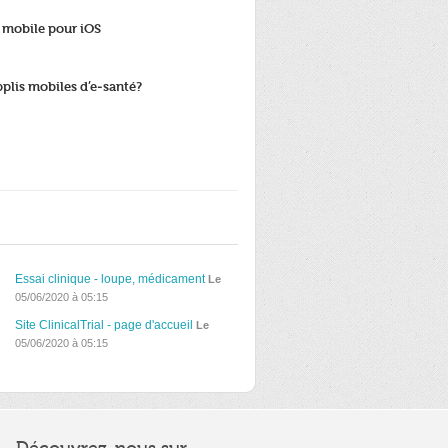
n mobile pour iOS
pplis mobiles d’e-santé?
Essai clinique - loupe, médicament
Le
05/06/2020 à 05:15
Site ClinicalTrial - page d'accueil
Le
05/06/2020 à 05:15