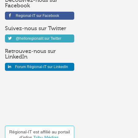
Découvrez-nous sur
Facebook
Regional-IT sur Facebook
Suivez-nous sur Twitter
@helloregionalit sur Twitter
Retrouvez-nous sur
LinkedIn
Forum Régional-IT sur LinkedIn
Régional-IT est affilié au portail
d’infos
Tribu Médias
.