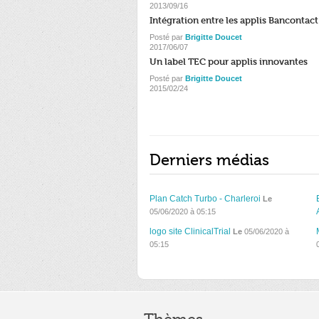
2013/09/16
Intégration entre les applis Bancontact
Posté par
Brigitte Doucet
2017/06/07
Un label TEC pour applis innovantes
Posté par
Brigitte Doucet
2015/02/24
Derniers médias
Plan Catch Turbo - Charleroi
Le
05/06/2020 à 05:15
logo site ClinicalTrial
Le
05/06/2020 à
05:15