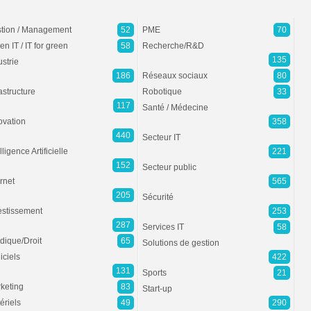
tion / Management
52
PME
70
en IT / IT for green
58
Recherche/R&D
135
ustrie
186
Réseaux sociaux
80
rastructure
Robotique
33
117
Santé / Médecine
ovation
358
440
Secteur IT
lligence Artificielle
221
152
Secteur public
ernet
565
205
Sécurité
estissement
253
287
Services IT
58
idique/Droit
65
Solutions de gestion
iciels
422
131
Sports
21
keting
83
Start-up
ériels
49
290