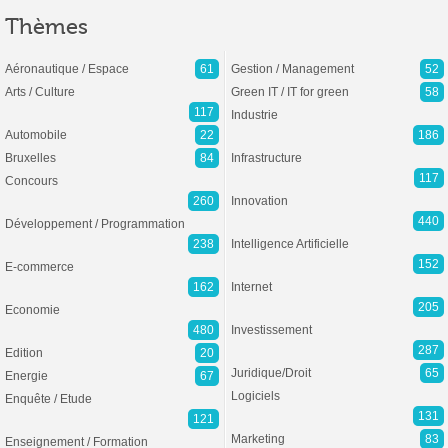
Thèmes
Aéronautique / Espace
61
Gestion / Management
52
Arts / Culture
Green IT / IT for green
58
117
Industrie
Automobile
22
186
Bruxelles
84
Infrastructure
117
Concours
260
Innovation
440
Développement / Programmation
238
Intelligence Artificielle
152
E-commerce
162
Internet
205
Economie
480
Investissement
287
Edition
20
Juridique/Droit
65
Energie
67
Logiciels
Enquête / Etude
131
121
Marketing
83
Enseignement / Formation