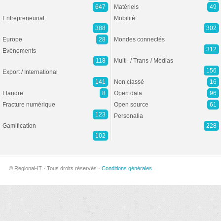
647
Matériels
49
Entrepreneuriat
Mobilité
388
302
Europe
28
Mondes connectés
312
Evénements
118
Multi- / Trans-/ Médias
156
Export / International
141
Non classé
16
Flandre
8
Open data
96
Fracture numérique
Open source
61
123
Personalia
Gamification
228
102
© Regional-IT · Tous droits réservés ·
Conditions générales