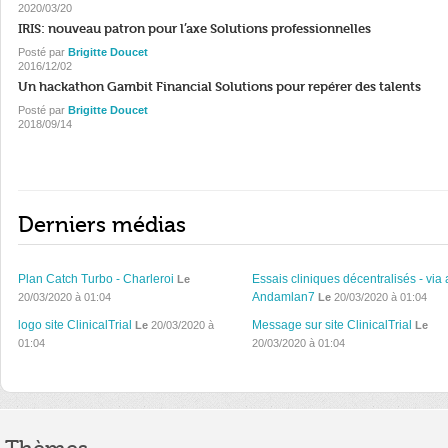
2020/03/20
IRIS: nouveau patron pour l’axe Solutions professionnelles
Posté par
Brigitte Doucet
2016/12/02
Un hackathon Gambit Financial Solutions pour repérer des talents
Posté par
Brigitte Doucet
2018/09/14
Derniers médias
Plan Catch Turbo - Charleroi
Essais cliniques décentralisés - via 
Le
Andamlan7
20/03/2020 à 01:04
Le
20/03/2020 à 01:04
logo site ClinicalTrial
Message sur site ClinicalTrial
Le
20/03/2020 à
Le
01:04
20/03/2020 à 01:04