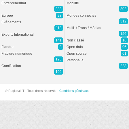
Entrepreneuriat
Mobilité
388
302
Europe
28
Mondes connectés
312
Evénements
118
Multi- / Trans-/ Médias
156
Export / International
141
Non classé
16
Flandre
8
Open data
96
Fracture numérique
Open source
61
123
Personalia
Gamification
228
102
© Regional-IT · Tous droits réservés ·
Conditions générales