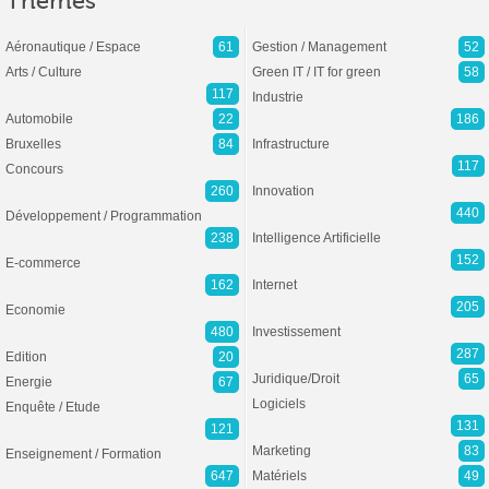
Thèmes
Aéronautique / Espace
61
Gestion / Management
52
Arts / Culture
Green IT / IT for green
58
117
Industrie
Automobile
22
186
Bruxelles
84
Infrastructure
117
Concours
260
Innovation
440
Développement / Programmation
238
Intelligence Artificielle
152
E-commerce
162
Internet
205
Economie
480
Investissement
287
Edition
20
Juridique/Droit
65
Energie
67
Logiciels
Enquête / Etude
131
121
Marketing
83
Enseignement / Formation
647
Matériels
49