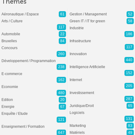
Thèmes
Aéronautique / Espace
61
Gestion / Management
52
Arts / Culture
Green IT / IT for green
58
117
Industrie
Automobile
22
186
Bruxelles
84
Infrastructure
117
Concours
260
Innovation
440
Développement / Programmation
238
Intelligence Artificielle
152
E-commerce
162
Internet
205
Economie
480
Investissement
287
Edition
20
Juridique/Droit
65
Energie
67
Logiciels
Enquête / Etude
131
121
Marketing
83
Enseignement / Formation
647
Matériels
49