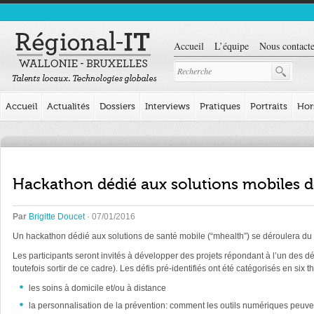
Accueil
L’équipe
Nous contacte
Accueil
Actualités
Dossiers
Interviews
Pratiques
Portraits
Hor
Hackathon dédié aux solutions mobiles d
Par
Brigitte Doucet
· 07/01/2016
Un hackathon dédié aux solutions de santé mobile (“mhealth”) se déroulera du 
Les participants seront invités à développer des projets répondant à l’un des dé
toutefois sortir de ce cadre). Les défis pré-identifiés ont été catégorisés en six 
les soins à domicile et/ou à distance
la personnalisation de la prévention: comment les outils numériques peuve