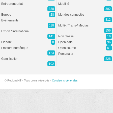
Entrepreneuriat
Mobilité
388
302
Europe
28
Mondes connectés
312
Evénements
118
Multi- / Trans-/ Médias
156
Export / International
141
Non classé
16
Flandre
8
Open data
96
Fracture numérique
Open source
61
123
Personalia
Gamification
228
102
© Regional-IT · Tous droits réservés ·
Conditions générales