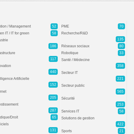
tion / Management
52
PME
70
en IT / IT for green
58
Recherche/R&D
135
ustrie
186
Réseaux sociaux
80
rastructure
Robotique
33
117
Santé / Médecine
ovation
358
440
Secteur IT
lligence Artificielle
221
152
Secteur public
ernet
565
205
Sécurité
estissement
253
287
Services IT
58
idique/Droit
65
Solutions de gestion
iciels
422
131
Sports
21