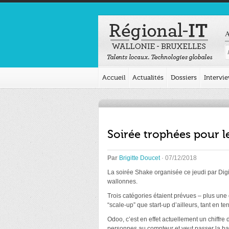
A
Accueil
Actualités
Dossiers
Intervi
Soirée trophées pour l
Par
Brigitte Doucet
· 07/12/2018
La soirée Shake organisée ce jeudi par Dig
wallonnes.
Trois catégories étaient prévues – plus une
“scale-up” que start-up d’ailleurs, tant en t
Odoo, c’est en effet actuellement un chiffre d
personnes au compteur et veut passer la bar