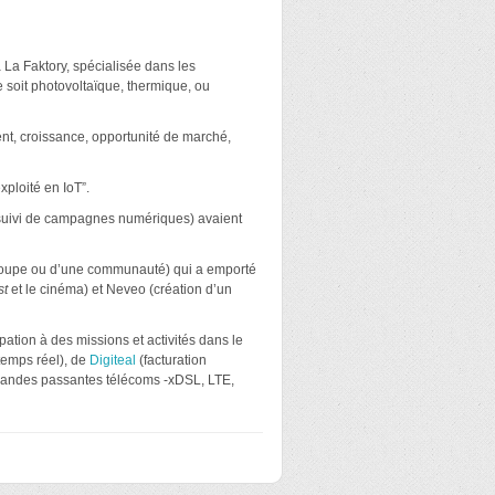
 La Faktory, spécialisée dans les
 soit photovoltaïque, thermique, ou
ent, croissance, opportunité de marché,
xploité en IoT”.
 suivi de campagnes numériques) avaient
roupe ou d’une communauté) qui a emporté
st
et le cinéma) et Neveo (création d’un
pation à des missions et activités dans le
temps réel), de
Digiteal
(facturation
 bandes passantes télécoms -xDSL, LTE,