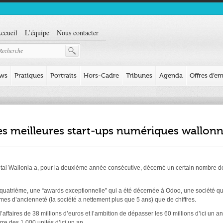
ccueil
L’équipe
Nous contacter
ews
Pratiques
Portraits
Hors-Cadre
Tribunes
Agenda
Offres d’em
es meilleures start-ups numériques wallon
ital Wallonia a, pour la deuxième année consécutive, décerné un certain nombre 
 quatrième, une “awards exceptionnelle” qui a été décernée à Odoo, une société qui
ermes d’ancienneté (la société a nettement plus que 5 ans) que de chiffres.
’affaires de 38 millions d’euros et l’ambition de dépasser les 60 millions d’ici un an.
re des 1.000 unités d’ici un an.