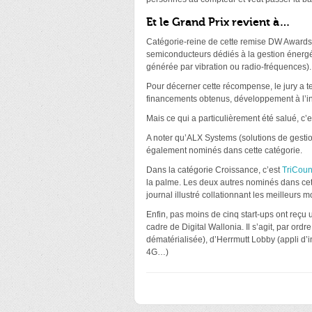
Et le Grand Prix revient à…
Catégorie-reine de cette remise DW Awards, 
semiconducteurs dédiés à la gestion énergét
générée par vibration ou radio-fréquences).
Pour décerner cette récompense, le jury a t
financements obtenus, développement à l’int
Mais ce qui a particulièrement été salué, c’e
A noter qu’ALX Systems (solutions de gesti
également nominés dans cette catégorie.
Dans la catégorie Croissance, c’est
TriCoun
la palme.
Les deux autres nominés dans cet
journal illustré collationnant les meilleurs
Enfin, pas moins de cinq start-ups ont reçu u
cadre de Digital Wallonia. Il s’agit, par o
dématérialisée), d’Herrmutt Lobby (appli d’i
4G…)