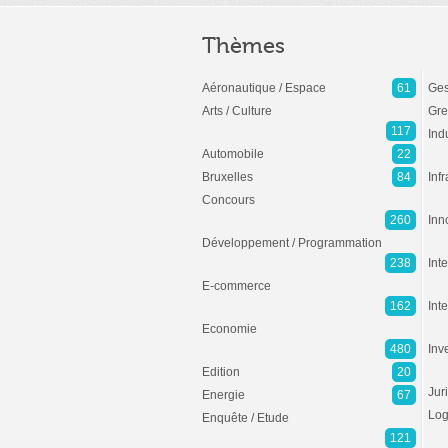
Thèmes
Aéronautique / Espace
61
Ges
Arts / Culture
Gre
117
Ind
Automobile
22
Bruxelles
84
Inf
Concours
260
Inn
Développement / Programmation
238
Inte
E-commerce
162
Int
Economie
480
Inv
Edition
20
Jur
Energie
67
Log
Enquête / Etude
121