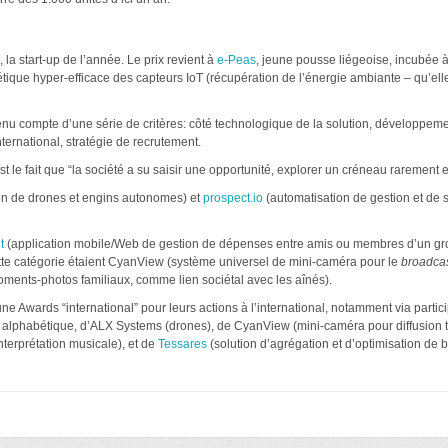
la start-up de l’année. Le prix revient à
e-Peas
, jeune pousse liégeoise, incubée à
ique hyper-efficace des capteurs IoT (récupération de l’énergie ambiante – qu’elle
enu compte d’une série de critères: côté technologique de la solution, développem
ernational, stratégie de recrutement.
st le fait que “la société a su saisir une opportunité, explorer un créneau rarement e
on de drones et engins autonomes) et
prospect.io
(automatisation de gestion et de
t
(application mobile/Web de gestion de dépenses entre amis ou membres d’un g
te catégorie étaient CyanView (système universel de mini-caméra pour le
broadca
 moments-photos familiaux, comme lien sociétal avec les aînés).
ne Awards “international” pour leurs actions à l’international, notamment via partici
rdre alphabétique, d’ALX Systems (drones), de CyanView (mini-caméra pour diffusion 
nterprétation musicale), et de
Tessares
(solution d’agrégation et d’optimisation de