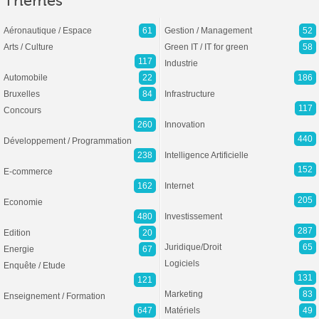
Thèmes
Aéronautique / Espace
61
Gestion / Management
52
Arts / Culture
Green IT / IT for green
58
117
Industrie
Automobile
22
186
Bruxelles
84
Infrastructure
117
Concours
260
Innovation
440
Développement / Programmation
238
Intelligence Artificielle
152
E-commerce
162
Internet
205
Economie
480
Investissement
287
Edition
20
Juridique/Droit
65
Energie
67
Logiciels
Enquête / Etude
131
121
Marketing
83
Enseignement / Formation
647
Matériels
49