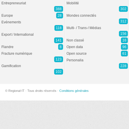
Entrepreneuriat
Mobilité
388
302
Europe
28
Mondes connectés
312
Evénements
118
Multi- / Trans-/ Médias
156
Export / International
141
Non classé
16
Flandre
8
Open data
96
Fracture numérique
Open source
61
123
Personalia
Gamification
228
102
© Regional-IT · Tous droits réservés ·
Conditions générales