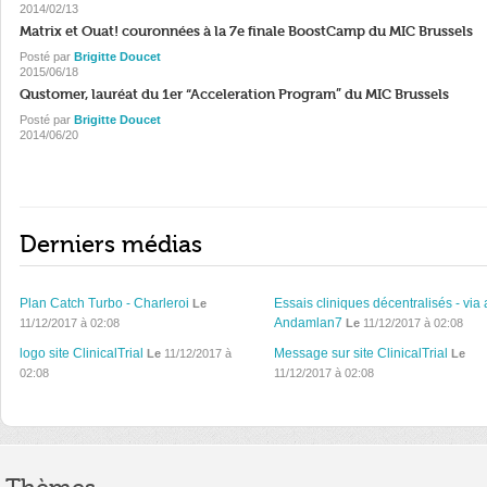
2014/02/13
Matrix et Ouat! couronnées à la 7e finale BoostCamp du MIC Brussels
Posté par
Brigitte Doucet
2015/06/18
Qustomer, lauréat du 1er “Acceleration Program” du MIC Brussels
Posté par
Brigitte Doucet
2014/06/20
Derniers médias
Plan Catch Turbo - Charleroi
Essais cliniques décentralisés - via 
Le
Andamlan7
11/12/2017 à 02:08
Le
11/12/2017 à 02:08
logo site ClinicalTrial
Message sur site ClinicalTrial
Le
11/12/2017 à
Le
02:08
11/12/2017 à 02:08