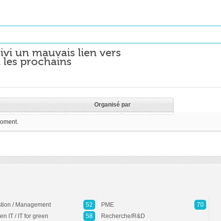
ivi un mauvais lien vers
 les prochains
Organisé par
moment.
tion / Management
52
PME
70
en IT / IT for green
58
Recherche/R&D