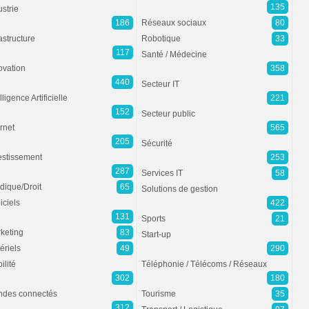
135
ustrie
186
Réseaux sociaux
80
rastructure
Robotique
33
117
Santé / Médecine
ovation
358
440
Secteur IT
lligence Artificielle
221
152
Secteur public
ernet
565
205
Sécurité
estissement
253
287
Services IT
58
idique/Droit
65
Solutions de gestion
iciels
422
131
Sports
21
keting
83
Start-up
ériels
49
290
ilité
Téléphonie / Télécoms / Réseaux
302
180
des connectés
Tourisme
35
312