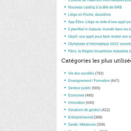
Collecte de matériels informatiques pou
Nouveau casting à la tête de NRB
Liège en Poche, deuxième
App-Elles: Liège se dote d’une appli po
CyberWal in Galaxia: investir dans les t
ObyO: une appli pour faire rentrer ses 
Olympiade d’informatique 2023: ouvertu
Fibru: la Région bruxelloise mutualise s
Catégories les plus utilisé
Vie des sociétés
(792)
Enseignement / Formation
(647)
Secteur public
(565)
Economie
(480)
innovation
(440)
Solutions de gestion
(422)
Entrepreneuriat
(388)
Santé / Médecine
(358)