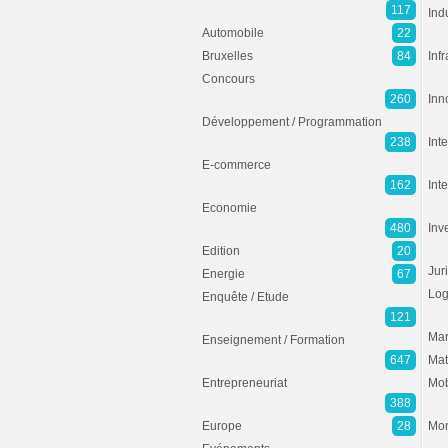
117
Ind
Automobile
22
Bruxelles
84
Inf
Concours
260
Inn
Développement / Programmation
238
Inte
E-commerce
162
Int
Economie
480
Inv
Edition
20
Jur
Energie
67
Log
Enquête / Etude
121
Mar
Enseignement / Formation
647
Mat
Entrepreneuriat
Mob
388
Europe
28
Mon