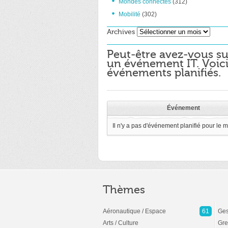
Mondes connectés
(312)
Mobilité
(302)
Archives
Archives
Peut-être avez-vous su
un événement IT. Voici
événements planifiés.
Événement
Il n'y a pas d'événement planifié pour le 
Thèmes
Aéronautique / Espace
61
Ges
Arts / Culture
Gre