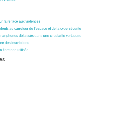
r l’Ukraine
ur faire face aux violences
alents au carrefour de l’espace et de la cybersécurité
smartphones délaissés dans une circularité vertueuse
re des inscriptions
a fibre non utilisée
es