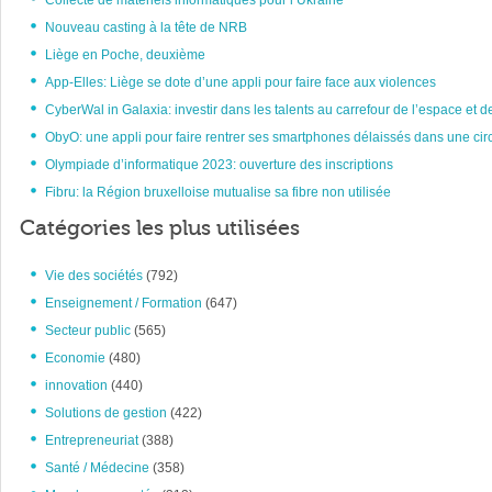
Collecte de matériels informatiques pour l’Ukraine
Nouveau casting à la tête de NRB
Liège en Poche, deuxième
App-Elles: Liège se dote d’une appli pour faire face aux violences
CyberWal in Galaxia: investir dans les talents au carrefour de l’espace et d
ObyO: une appli pour faire rentrer ses smartphones délaissés dans une circ
Olympiade d’informatique 2023: ouverture des inscriptions
Fibru: la Région bruxelloise mutualise sa fibre non utilisée
Catégories les plus utilisées
Vie des sociétés
(792)
Enseignement / Formation
(647)
Secteur public
(565)
Economie
(480)
innovation
(440)
Solutions de gestion
(422)
Entrepreneuriat
(388)
Santé / Médecine
(358)