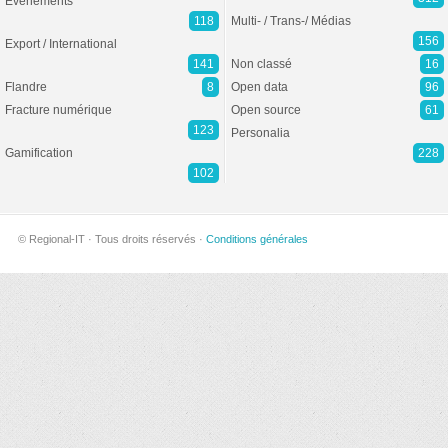
Evénements
118
Multi- / Trans-/ Médias
156
Export / International
141
Non classé
16
Flandre
8
Open data
96
Fracture numérique
Open source
61
123
Personalia
Gamification
228
102
© Regional-IT · Tous droits réservés ·
Conditions générales