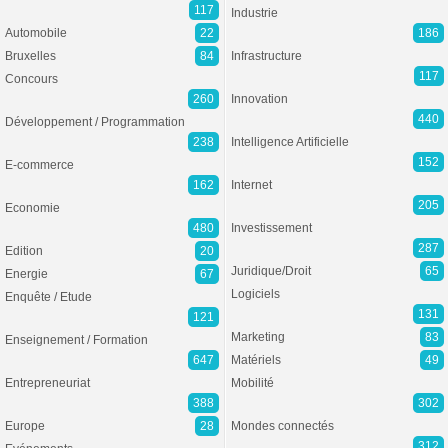
117
Industrie
Automobile
22
186
Bruxelles
84
Infrastructure
117
Concours
260
Innovation
440
Développement / Programmation
238
Intelligence Artificielle
152
E-commerce
162
Internet
205
Economie
480
Investissement
287
Edition
20
Juridique/Droit
65
Energie
67
Logiciels
Enquête / Etude
131
121
Marketing
83
Enseignement / Formation
647
Matériels
49
Entrepreneuriat
Mobilité
388
302
Europe
28
Mondes connectés
312