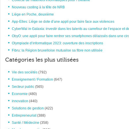
Collecte de matériels informatiques pour l’Ukraine
Nouveau casting à la tête de NRB
Liège en Poche, deuxième
App-Elles: Liège se dote d’une appli pour faire face aux violences
CyberWal in Galaxia: investir dans les talents au carrefour de l’espace et d
ObyO: une appli pour faire rentrer ses smartphones délaissés dans une circ
Olympiade d’informatique 2023: ouverture des inscriptions
Fibru: la Région bruxelloise mutualise sa fibre non utilisée
Catégories les plus utilisées
Vie des sociétés
(792)
Enseignement / Formation
(647)
Secteur public
(565)
Economie
(480)
innovation
(440)
Solutions de gestion
(422)
Entrepreneuriat
(388)
Santé / Médecine
(358)