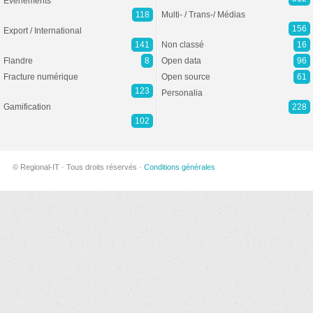
Evénements
118
Multi- / Trans-/ Médias
156
Export / International
141
Non classé
16
Flandre
8
Open data
96
Fracture numérique
Open source
61
123
Personalia
Gamification
228
102
© Regional-IT · Tous droits réservés ·
Conditions générales