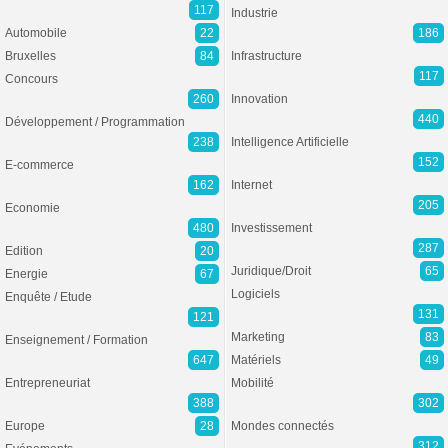
117
Industrie
Automobile
22
186
Bruxelles
84
Infrastructure
117
Concours
260
Innovation
440
Développement / Programmation
238
Intelligence Artificielle
152
E-commerce
162
Internet
205
Economie
480
Investissement
287
Edition
20
Juridique/Droit
65
Energie
67
Logiciels
Enquête / Etude
131
121
Marketing
83
Enseignement / Formation
647
Matériels
49
Entrepreneuriat
Mobilité
388
302
Europe
28
Mondes connectés
312