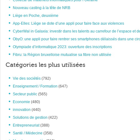
Collecte de matériels informatiques pour l’Ukraine
Nouveau casting à la tête de NRB
Liège en Poche, deuxième
App-Elles: Liège se dote d’une appli pour faire face aux violences
CyberWal in Galaxia: investir dans les talents au carrefour de l’espace et d
ObyO: une appli pour faire rentrer ses smartphones délaissés dans une circ
Olympiade d’informatique 2023: ouverture des inscriptions
Fibru: la Région bruxelloise mutualise sa fibre non utilisée
Catégories les plus utilisées
Vie des sociétés
(792)
Enseignement / Formation
(647)
Secteur public
(565)
Economie
(480)
innovation
(440)
Solutions de gestion
(422)
Entrepreneuriat
(388)
Santé / Médecine
(358)