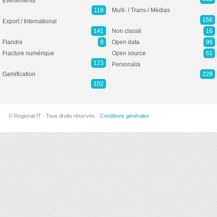
Evénements
118
Multi- / Trans-/ Médias
156
Export / International
141
Non classé
16
Flandre
8
Open data
96
Fracture numérique
Open source
61
123
Personalia
Gamification
228
102
© Regional-IT · Tous droits réservés ·
Conditions générales