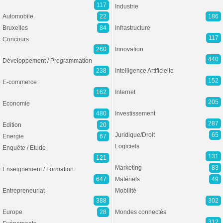
117
Industrie
Automobile
22
186
Bruxelles
84
Infrastructure
117
Concours
260
Innovation
440
Développement / Programmation
238
Intelligence Artificielle
152
E-commerce
162
Internet
205
Economie
480
Investissement
287
Edition
20
Juridique/Droit
65
Energie
67
Logiciels
Enquête / Etude
131
121
Marketing
83
Enseignement / Formation
647
Matériels
49
Entrepreneuriat
Mobilité
388
302
Europe
28
Mondes connectés
312