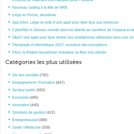
Collecte de matériels informatiques pour l’Ukraine
Nouveau casting à la tête de NRB
Liège en Poche, deuxième
App-Elles: Liège se dote d’une appli pour faire face aux violences
CyberWal in Galaxia: investir dans les talents au carrefour de l’espace et d
ObyO: une appli pour faire rentrer ses smartphones délaissés dans une circ
Olympiade d’informatique 2023: ouverture des inscriptions
Fibru: la Région bruxelloise mutualise sa fibre non utilisée
Catégories les plus utilisées
Vie des sociétés
(792)
Enseignement / Formation
(647)
Secteur public
(565)
Economie
(480)
innovation
(440)
Solutions de gestion
(422)
Entrepreneuriat
(388)
Santé / Médecine
(358)