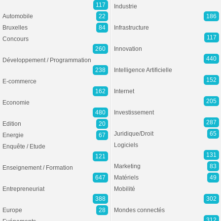
117
Industrie
Automobile
22
186
Bruxelles
84
Infrastructure
117
Concours
260
Innovation
440
Développement / Programmation
238
Intelligence Artificielle
152
E-commerce
162
Internet
205
Economie
480
Investissement
287
Edition
20
Juridique/Droit
65
Energie
67
Logiciels
Enquête / Etude
131
121
Marketing
83
Enseignement / Formation
647
Matériels
49
Entrepreneuriat
Mobilité
388
302
Europe
28
Mondes connectés
312