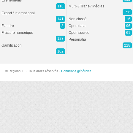
Evénements
118
Multi- / Trans-/ Médias
156
Export / International
141
Non classé
16
Flandre
8
Open data
96
Fracture numérique
Open source
61
123
Personalia
Gamification
228
102
© Regional-IT · Tous droits réservés ·
Conditions générales