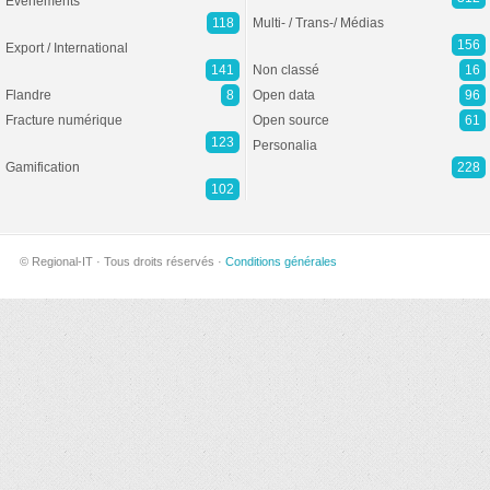
Evénements
118
Multi- / Trans-/ Médias
156
Export / International
141
Non classé
16
Flandre
8
Open data
96
Fracture numérique
Open source
61
123
Personalia
Gamification
228
102
© Regional-IT · Tous droits réservés ·
Conditions générales