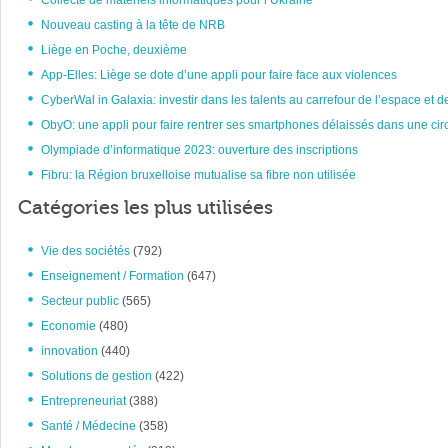
Collecte de matériels informatiques pour l’Ukraine
Nouveau casting à la tête de NRB
Liège en Poche, deuxième
App-Elles: Liège se dote d’une appli pour faire face aux violences
CyberWal in Galaxia: investir dans les talents au carrefour de l’espace et d
ObyO: une appli pour faire rentrer ses smartphones délaissés dans une circ
Olympiade d’informatique 2023: ouverture des inscriptions
Fibru: la Région bruxelloise mutualise sa fibre non utilisée
Catégories les plus utilisées
Vie des sociétés
(792)
Enseignement / Formation
(647)
Secteur public
(565)
Economie
(480)
innovation
(440)
Solutions de gestion
(422)
Entrepreneuriat
(388)
Santé / Médecine
(358)