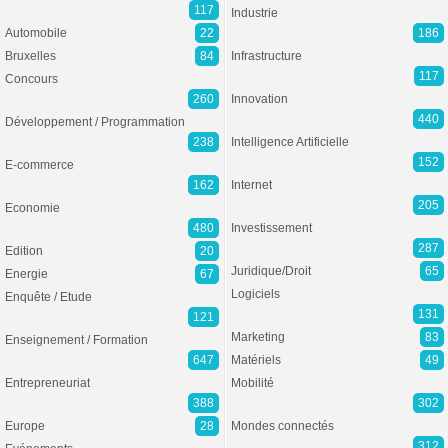
117
Industrie
Automobile
22
186
Bruxelles
84
Infrastructure
117
Concours
260
Innovation
440
Développement / Programmation
238
Intelligence Artificielle
152
E-commerce
162
Internet
205
Economie
480
Investissement
287
Edition
20
Juridique/Droit
65
Energie
67
Logiciels
Enquête / Etude
131
121
Marketing
83
Enseignement / Formation
647
Matériels
49
Entrepreneuriat
Mobilité
388
302
Europe
28
Mondes connectés
312