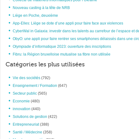
Collecte de matériels informatiques pour l’Ukraine
Nouveau casting à la tête de NRB
Liège en Poche, deuxième
App-Elles: Liège se dote d’une appli pour faire face aux violences
CyberWal in Galaxia: investir dans les talents au carrefour de l’espace et d
ObyO: une appli pour faire rentrer ses smartphones délaissés dans une circ
Olympiade d’informatique 2023: ouverture des inscriptions
Fibru: la Région bruxelloise mutualise sa fibre non utilisée
Catégories les plus utilisées
Vie des sociétés
(792)
Enseignement / Formation
(647)
Secteur public
(565)
Economie
(480)
innovation
(440)
Solutions de gestion
(422)
Entrepreneuriat
(388)
Santé / Médecine
(358)