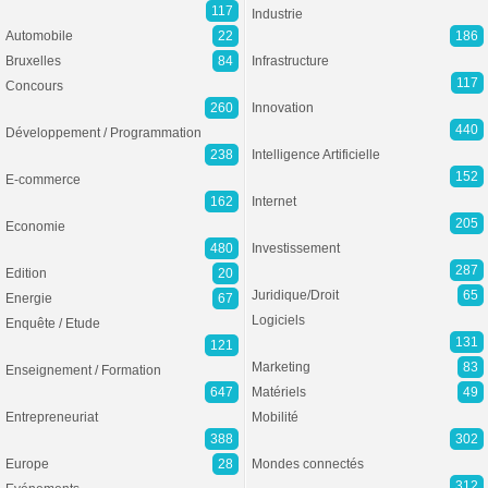
117
Industrie
Automobile
22
186
Bruxelles
84
Infrastructure
117
Concours
260
Innovation
440
Développement / Programmation
238
Intelligence Artificielle
152
E-commerce
162
Internet
205
Economie
480
Investissement
287
Edition
20
Juridique/Droit
65
Energie
67
Logiciels
Enquête / Etude
131
121
Marketing
83
Enseignement / Formation
647
Matériels
49
Entrepreneuriat
Mobilité
388
302
Europe
28
Mondes connectés
312