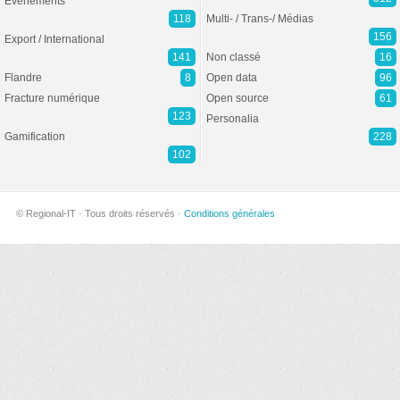
Evénements
118
Multi- / Trans-/ Médias
156
Export / International
141
Non classé
16
Flandre
8
Open data
96
Fracture numérique
Open source
61
123
Personalia
Gamification
228
102
© Regional-IT · Tous droits réservés ·
Conditions générales