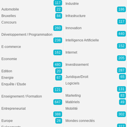
117
Industrie
Automobile
22
186
Bruxelles
84
Infrastructure
117
Concours
260
Innovation
440
Développement / Programmation
238
Intelligence Artificielle
152
E-commerce
162
Internet
205
Economie
480
Investissement
287
Edition
20
Juridique/Droit
65
Energie
67
Logiciels
Enquête / Etude
131
121
Marketing
83
Enseignement / Formation
647
Matériels
49
Entrepreneuriat
Mobilité
388
302
Europe
28
Mondes connectés
312