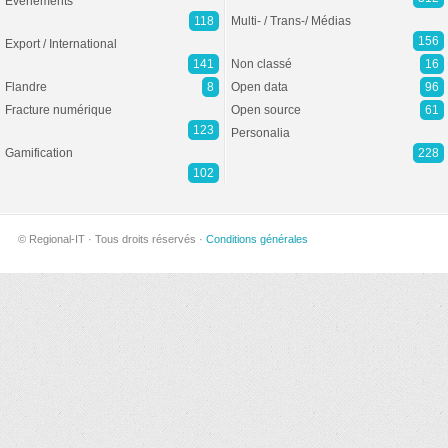
Evénements
118
Multi- / Trans-/ Médias
156
Export / International
141
Non classé
16
Flandre
8
Open data
96
Fracture numérique
Open source
61
123
Personalia
Gamification
228
102
© Regional-IT · Tous droits réservés ·
Conditions générales