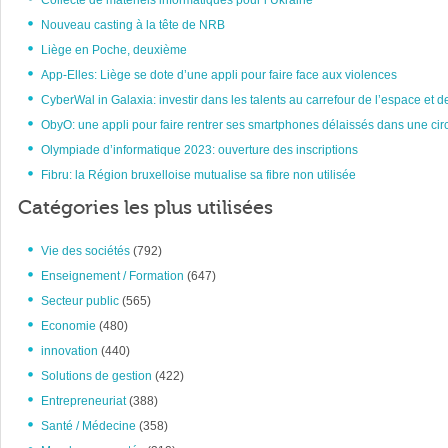
Collecte de matériels informatiques pour l’Ukraine
Nouveau casting à la tête de NRB
Liège en Poche, deuxième
App-Elles: Liège se dote d’une appli pour faire face aux violences
CyberWal in Galaxia: investir dans les talents au carrefour de l’espace et d
ObyO: une appli pour faire rentrer ses smartphones délaissés dans une circ
Olympiade d’informatique 2023: ouverture des inscriptions
Fibru: la Région bruxelloise mutualise sa fibre non utilisée
Catégories les plus utilisées
Vie des sociétés
(792)
Enseignement / Formation
(647)
Secteur public
(565)
Economie
(480)
innovation
(440)
Solutions de gestion
(422)
Entrepreneuriat
(388)
Santé / Médecine
(358)