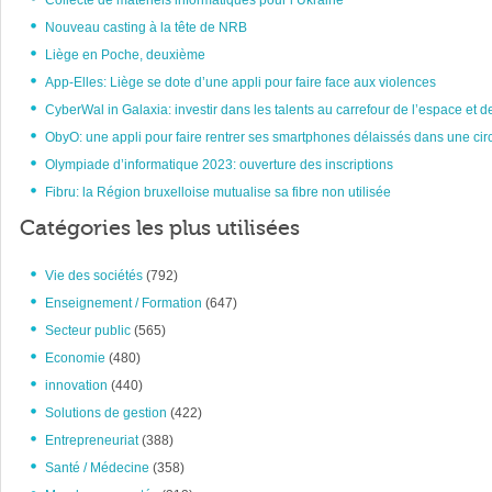
Collecte de matériels informatiques pour l’Ukraine
Nouveau casting à la tête de NRB
Liège en Poche, deuxième
App-Elles: Liège se dote d’une appli pour faire face aux violences
CyberWal in Galaxia: investir dans les talents au carrefour de l’espace et d
ObyO: une appli pour faire rentrer ses smartphones délaissés dans une circ
Olympiade d’informatique 2023: ouverture des inscriptions
Fibru: la Région bruxelloise mutualise sa fibre non utilisée
Catégories les plus utilisées
Vie des sociétés
(792)
Enseignement / Formation
(647)
Secteur public
(565)
Economie
(480)
innovation
(440)
Solutions de gestion
(422)
Entrepreneuriat
(388)
Santé / Médecine
(358)