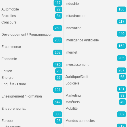
117
Industrie
Automobile
22
186
Bruxelles
84
Infrastructure
117
Concours
260
Innovation
440
Développement / Programmation
238
Intelligence Artificielle
152
E-commerce
162
Internet
205
Economie
480
Investissement
287
Edition
20
Juridique/Droit
65
Energie
67
Logiciels
Enquête / Etude
131
121
Marketing
83
Enseignement / Formation
647
Matériels
49
Entrepreneuriat
Mobilité
388
302
Europe
28
Mondes connectés
312