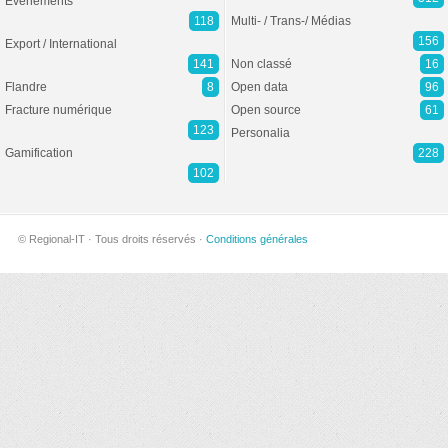
Evénements
118
Multi- / Trans-/ Médias
156
Export / International
141
Non classé
16
Flandre
8
Open data
96
Fracture numérique
Open source
61
123
Personalia
Gamification
228
102
© Regional-IT · Tous droits réservés ·
Conditions générales