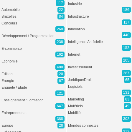
117
Industrie
Automobile
22
186
Bruxelles
84
Infrastructure
117
Concours
260
Innovation
440
Développement / Programmation
238
Intelligence Artificielle
152
E-commerce
162
Internet
205
Economie
480
Investissement
287
Edition
20
Juridique/Droit
65
Energie
67
Logiciels
Enquête / Etude
131
121
Marketing
83
Enseignement / Formation
647
Matériels
49
Entrepreneuriat
Mobilité
388
302
Europe
28
Mondes connectés
312