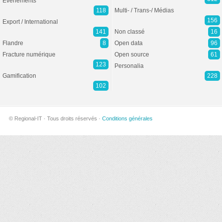
Evénements
118
Multi- / Trans-/ Médias
156
Export / International
141
Non classé
16
Flandre
8
Open data
96
Fracture numérique
Open source
61
123
Personalia
Gamification
228
102
© Regional-IT · Tous droits réservés ·
Conditions générales