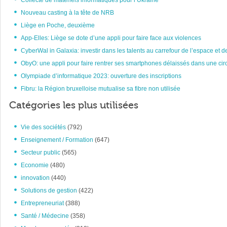
Collecte de matériels informatiques pour l’Ukraine
Nouveau casting à la tête de NRB
Liège en Poche, deuxième
App-Elles: Liège se dote d’une appli pour faire face aux violences
CyberWal in Galaxia: investir dans les talents au carrefour de l’espace et d
ObyO: une appli pour faire rentrer ses smartphones délaissés dans une circ
Olympiade d’informatique 2023: ouverture des inscriptions
Fibru: la Région bruxelloise mutualise sa fibre non utilisée
Catégories les plus utilisées
Vie des sociétés
(792)
Enseignement / Formation
(647)
Secteur public
(565)
Economie
(480)
innovation
(440)
Solutions de gestion
(422)
Entrepreneuriat
(388)
Santé / Médecine
(358)