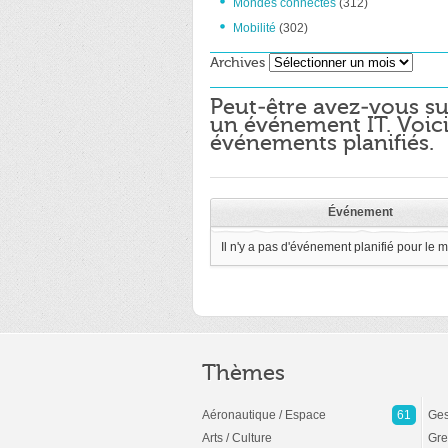
Mondes connectés
(312)
Mobilité
(302)
Archives
Archives
Peut-être avez-vous su
un événement IT. Voici
événements planifiés.
Événement
Il n'y a pas d'événement planifié pour le 
Thèmes
Aéronautique / Espace
61
Ges
Arts / Culture
Gre