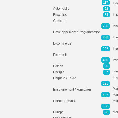
117
Ind
Automobile
22
Bruxelles
84
Inf
Concours
260
Inn
Développement / Programmation
238
Inte
E-commerce
162
Int
Economie
480
Inv
Edition
20
Jur
Energie
67
Log
Enquête / Etude
121
Mar
Enseignement / Formation
647
Mat
Entrepreneuriat
Mob
388
Europe
28
Mon