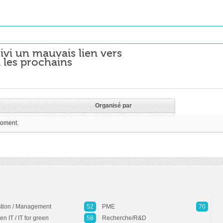
ivi un mauvais lien vers
 les prochains
Organisé par
moment.
tion / Management
52
PME
70
en IT / IT for green
58
Recherche/R&D