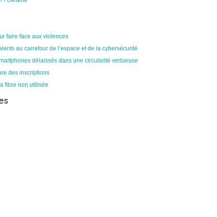
r l’Ukraine
ur faire face aux violences
alents au carrefour de l’espace et de la cybersécurité
smartphones délaissés dans une circularité vertueuse
re des inscriptions
a fibre non utilisée
es