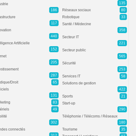
135
ustrie
186
Réseaux sociaux
80
rastructure
Robotique
33
117
Santé / Médecine
ovation
358
440
Secteur IT
lligence Artificielle
221
152
Secteur public
ernet
565
205
Sécurité
estissement
253
287
Services IT
58
idique/Droit
65
Solutions de gestion
iciels
422
131
Sports
21
keting
83
Start-up
ériels
49
290
ilité
Téléphonie / Télécoms / Réseaux
302
180
des connectés
Tourisme
35
312