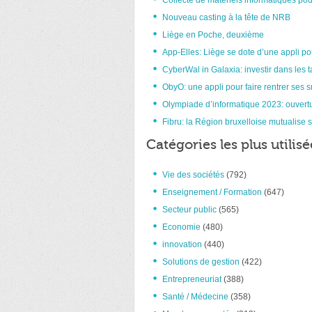
Collecte de matériels informatiques pou
Nouveau casting à la tête de NRB
Liège en Poche, deuxième
App-Elles: Liège se dote d’une appli po
CyberWal in Galaxia: investir dans les t
ObyO: une appli pour faire rentrer ses 
Olympiade d’informatique 2023: ouvertu
Fibru: la Région bruxelloise mutualise s
Catégories les plus utilisé
Vie des sociétés
(792)
Enseignement / Formation
(647)
Secteur public
(565)
Economie
(480)
innovation
(440)
Solutions de gestion
(422)
Entrepreneuriat
(388)
Santé / Médecine
(358)