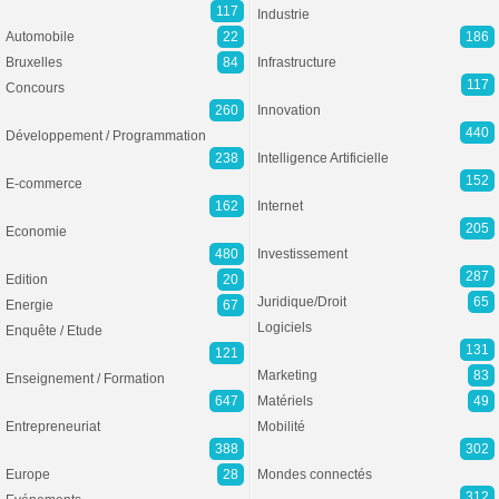
117
Industrie
Automobile
22
186
Bruxelles
84
Infrastructure
117
Concours
260
Innovation
440
Développement / Programmation
238
Intelligence Artificielle
152
E-commerce
162
Internet
205
Economie
480
Investissement
287
Edition
20
Juridique/Droit
65
Energie
67
Logiciels
Enquête / Etude
131
121
Marketing
83
Enseignement / Formation
647
Matériels
49
Entrepreneuriat
Mobilité
388
302
Europe
28
Mondes connectés
312