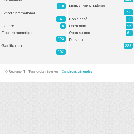
Evénements
118
Multi- / Trans-/ Médias
156
Export / International
141
Non classé
16
Flandre
8
Open data
96
Fracture numérique
Open source
61
123
Personalia
Gamification
228
102
© Regional-IT · Tous droits réservés ·
Conditions générales