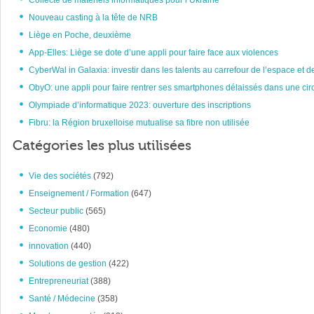
Collecte de matériels informatiques pour l’Ukraine
Nouveau casting à la tête de NRB
Liège en Poche, deuxième
App-Elles: Liège se dote d’une appli pour faire face aux violences
CyberWal in Galaxia: investir dans les talents au carrefour de l’espace et d
ObyO: une appli pour faire rentrer ses smartphones délaissés dans une circ
Olympiade d’informatique 2023: ouverture des inscriptions
Fibru: la Région bruxelloise mutualise sa fibre non utilisée
Catégories les plus utilisées
Vie des sociétés
(792)
Enseignement / Formation
(647)
Secteur public
(565)
Economie
(480)
innovation
(440)
Solutions de gestion
(422)
Entrepreneuriat
(388)
Santé / Médecine
(358)