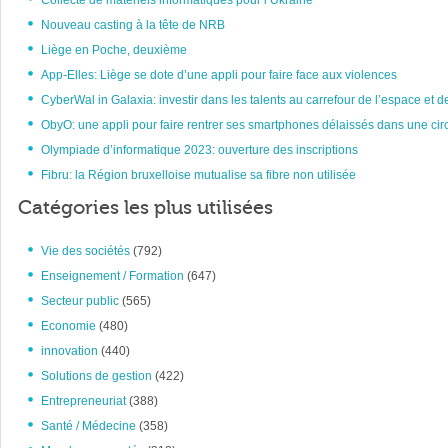
Collecte de matériels informatiques pour l’Ukraine
Nouveau casting à la tête de NRB
Liège en Poche, deuxième
App-Elles: Liège se dote d’une appli pour faire face aux violences
CyberWal in Galaxia: investir dans les talents au carrefour de l’espace et d
ObyO: une appli pour faire rentrer ses smartphones délaissés dans une circ
Olympiade d’informatique 2023: ouverture des inscriptions
Fibru: la Région bruxelloise mutualise sa fibre non utilisée
Catégories les plus utilisées
Vie des sociétés
(792)
Enseignement / Formation
(647)
Secteur public
(565)
Economie
(480)
innovation
(440)
Solutions de gestion
(422)
Entrepreneuriat
(388)
Santé / Médecine
(358)