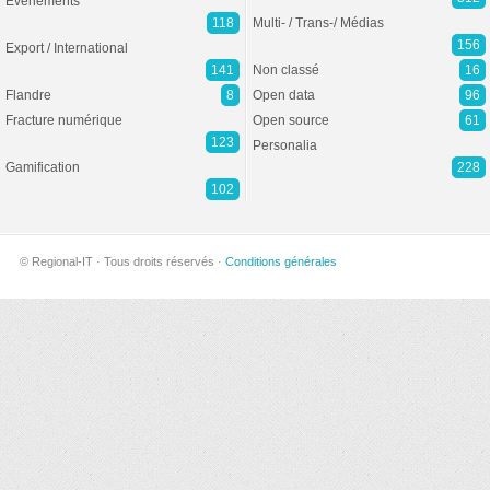
Evénements
118
Multi- / Trans-/ Médias
156
Export / International
141
Non classé
16
Flandre
8
Open data
96
Fracture numérique
Open source
61
123
Personalia
Gamification
228
102
© Regional-IT · Tous droits réservés ·
Conditions générales