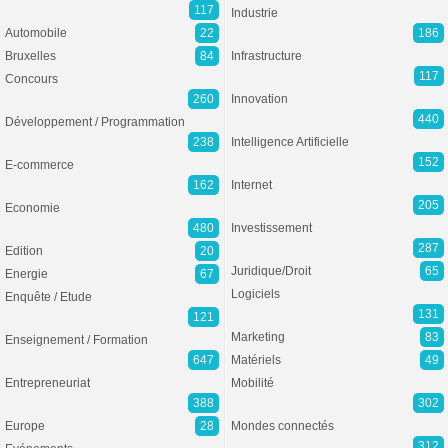
117
Industrie
Automobile
22
186
Bruxelles
84
Infrastructure
117
Concours
260
Innovation
440
Développement / Programmation
238
Intelligence Artificielle
152
E-commerce
162
Internet
205
Economie
480
Investissement
287
Edition
20
Juridique/Droit
65
Energie
67
Logiciels
Enquête / Etude
131
121
Marketing
83
Enseignement / Formation
647
Matériels
49
Entrepreneuriat
Mobilité
388
302
Europe
28
Mondes connectés
312